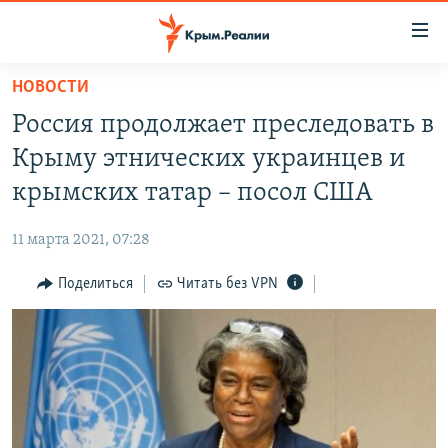
Доступность
ссылки
Вернуться
НОВОСТИ
к
НОВОСТИ
Россия продолжает преследовать в
основному
СПЕЦПРОЕКТЫ
содержанию
Крыму этнических украинцев и
ВОДА
Вернутся
ГРУЗ 200
крымских татар – посол США
к
ИСТОРИЯ
КАРТА ВОЕННЫХ ОБЪЕКТОВ КРЫМА
главной
11 марта 2021, 07:28
ЕЩЕ
11 ЛЕТ ОККУПАЦИИ КРЫМА. 11 ИСТОРИЙ СОПРОТИВЛЕНИЯ
навигации
Вернутся
Поделиться
Читать без VPN
РАДІО СВОБОДА
ИНТЕРАКТИВ
к
КАК ОБОЙТИ БЛОКИРОВКУ
ИНФОГРАФИКА
поиску
ТЕЛЕПРОЕКТ КРЫМ.РЕАЛИИ
Українською
СОВЕТЫ ПРАВОЗАЩИТНИКОВ
Qırımtatar
ПРОПАВШИЕ БЕЗ ВЕСТИ