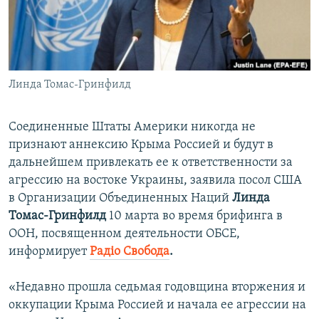
ПРИСОЕДИНЯЙТЕСЬ!
ПОБЕДИТЕЛЕЙ НЕ СУДЯТ?
КРЫМ.НЕПОКОРЕННЫЙ
ELIFBE
Линда Томас-Гринфилд
УКРАИНСКАЯ ПРОБЛЕМА КРЫМА
Все сайты RFE/RL
Соединенные Штаты Америки никогда не
признают аннексию Крыма Россией и будут в
дальнейшем привлекать ее к ответственности за
агрессию на востоке Украины, заявила посол США
в Организации Объединенных Наций
Линда
Томас-Гринфилд
10 марта во время брифинга в
ООН, посвященном деятельности ОБСЕ,
информирует
Радіо Свобода
.
«Недавно прошла седьмая годовщина вторжения и
оккупации Крыма Россией и начала ее агрессии на