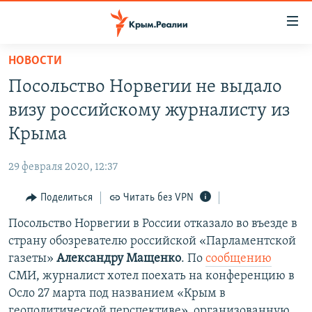
Доступность
ссылки
Вернуться
НОВОСТИ
к
НОВОСТИ
Посольство Норвегии не выдало
основному
СПЕЦПРОЕКТЫ
содержанию
визу российскому журналисту из
ВОДА
Вернутся
ГРУЗ 200
Крыма
к
ИСТОРИЯ
КАРТА ВОЕННЫХ ОБЪЕКТОВ КРЫМА
главной
29 февраля 2020, 12:37
ЕЩЕ
11 ЛЕТ ОККУПАЦИИ КРЫМА. 11 ИСТОРИЙ СОПРОТИВЛЕНИЯ
навигации
Вернутся
Поделиться
Читать без VPN
РАДІО СВОБОДА
ИНТЕРАКТИВ
к
Посольство Норвегии в России отказало во въезде в
КАК ОБОЙТИ БЛОКИРОВКУ
ИНФОГРАФИКА
поиску
страну обозревателю российской «Парламентской
ТЕЛЕПРОЕКТ КРЫМ.РЕАЛИИ
газеты»
Александру Мащенко
. По
сообщению
Українською
СМИ, журналист хотел поехать на конференцию в
СОВЕТЫ ПРАВОЗАЩИТНИКОВ
Qırımtatar
Осло 27 марта под названием «Крым в
ПРОПАВШИЕ БЕЗ ВЕСТИ
геополитической перспективе», организованную