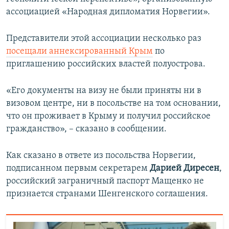
ПРИСОЕДИНЯЙТЕСЬ!
ПОБЕДИТЕЛЕЙ НЕ СУДЯТ?
ассоциацией «Народная дипломатия Норвегии».
КРЫМ.НЕПОКОРЕННЫЙ
Представители этой ассоциации несколько раз
ELIFBE
посещали аннексированный Крым
по
приглашению российских властей полуострова.
УКРАИНСКАЯ ПРОБЛЕМА КРЫМА
Все сайты RFE/RL
«Его документы на визу не были приняты ни в
визовом центре, ни в посольстве на том основании,
что он проживает в Крыму и получил российское
гражданство», – сказано в сообщении.
Как сказано в ответе из посольства Норвегии,
подписанном первым секретарем
Дарией Диресен
,
российский заграничный паспорт Мащенко не
признается странами Шенгенского соглашения.