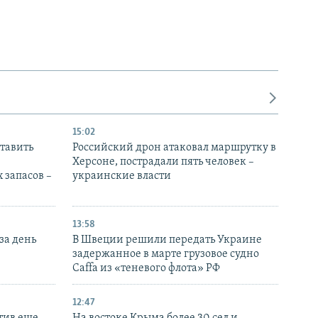
15:02
тавить
Российский дрон атаковал маршрутку в
Херсоне, пострадали пять человек –
 запасов –
украинские власти
13:58
за день
В Швеции решили передать Украине
задержанное в марте грузовое судно
Caffa из «теневого флота» РФ
12:47
тив еще
На востоке Крыма более 30 сел и