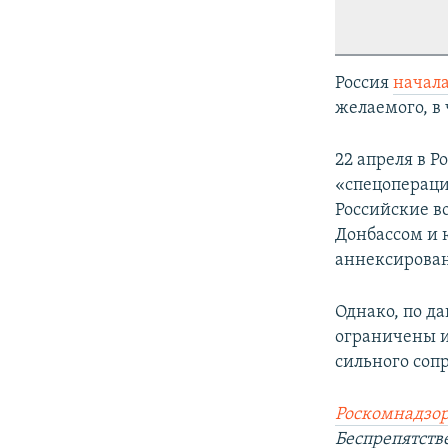
Россия
начал
желаемого, в 
22 апреля в Р
«спецопераци
Российские в
Донбассом и 
аннексирован
Однако, по д
ограничены и
сильного соп
Роскомнадзор
Беспрепятст