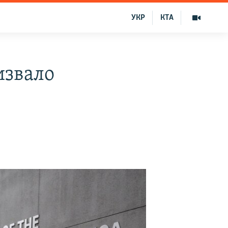
УКР
КТА
извало