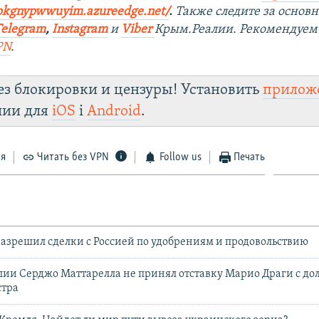
rpkgnypwwuyim.azureedge.net/
.
Также следите за основ
Telegram
,
Instagram
и
Viber
Крым.Реалии. Рекомендуем
PN
.
ез блокировки и цензуры! Установить
прилож
лии для
iOS
і
Android
.
ся
Читать без VPN
Follow us
Печать
зрешил сделки с Россией по удобрениям и продовольствию
ии Серджо Маттарелла не принял отставку Марио Драги с д
стра