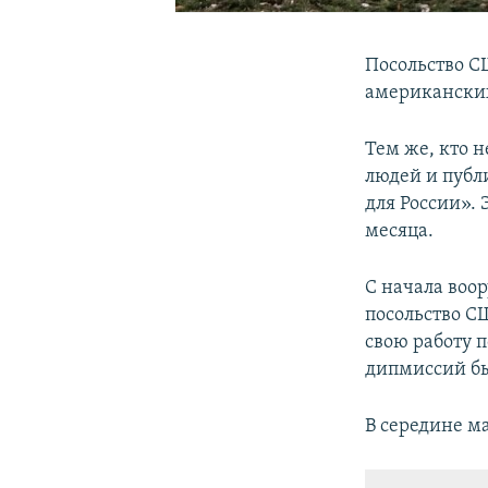
Посольство С
американских
Тем же, кто 
людей и публ
для России». 
месяца.
С начала воо
посольство СШ
свою работу 
дипмиссий бы
В середине м