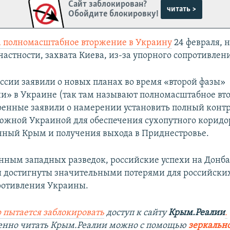
Сайт заблокирован?
читать >
Обойдите блокировку!
а полномасштабное вторжение в Украину
24 февраля, н
частности, захвата Киева, из-за упорного сопротивлен
оссии заявили о новых планах во время «второй фазы»
и» в Украине (так там называют полномасштабное вт
оенные заявили о намерении установить полный контр
южной Украиной для обеспечения сухопутного коридо
ный Крым и получения выхода в Приднестровье.
анным западных разведок, российские успехи на Донба
 достигнуты значительными потерями для российских
ротивления Украины.
 пытается заблокировать
доступ к сайту
Крым.Реалии
.
венно читать Крым.Реалии можно с помощью
зеркально