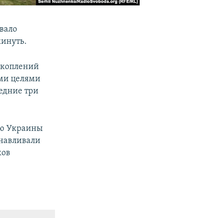
вало
инуть.
 скоплений
ыми целями
ледние три
ию Украины
анавливали
ков