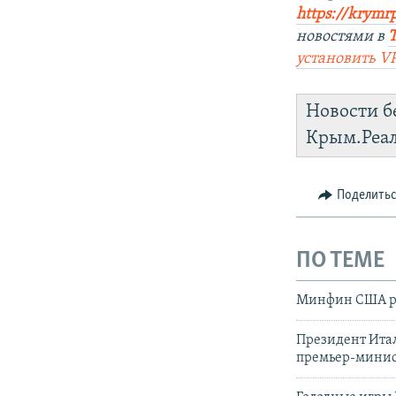
https://krym
новостями в
установить V
Новости б
Крым.Реа
Поделить
ПО ТЕМЕ
Минфин США ра
Президент Итал
премьер-мини