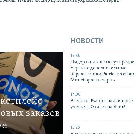
Кремля. Найдет ли мир пути вывоза украинского зерна?
НОВОСТИ
15:40
Нидерланды не могут предос
Украине дополнительные
перехватчики Patriot из своих
Минобороны старны
14:30
ркетплейс
Военные РФ проводят вторые 
учения в Оливе под Ялтой
овых заказов
ве
13:25
Британия ввела санкции про