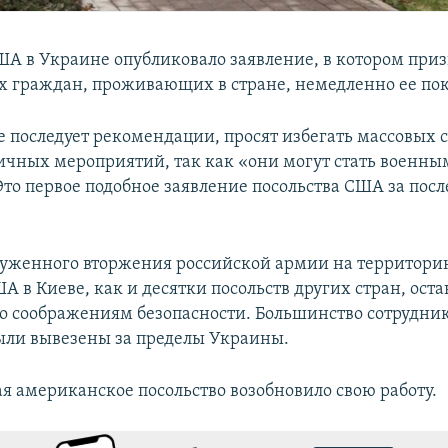
ША в Украине опубликовало заявление, в котором приз
 граждан, проживающих в стране, немедленно ее пок
не последует рекомендации, просят избегать массовых
ичных мероприятий, так как «они могут стать военн
Это первое подобное заявление посольства США за пос
руженного вторжения российской армии на территор
А в Киеве, как и десятки посольств других стран, ост
по соображениям безопасности. Большинство сотрудни
ли вывезены за пределы Украины.
ая американское посольство возобновило свою работу.