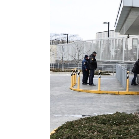
ПОБЕДИТЕЛЕЙ НЕ СУДЯТ?
КРЫМ.НЕПОКОРЕННЫЙ
ELIFBE
УКРАИНСКАЯ ПРОБЛЕМА КРЫМА