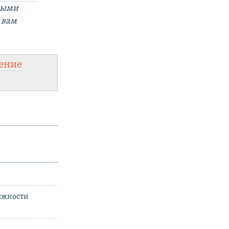
ными
 вам
ение
олжности