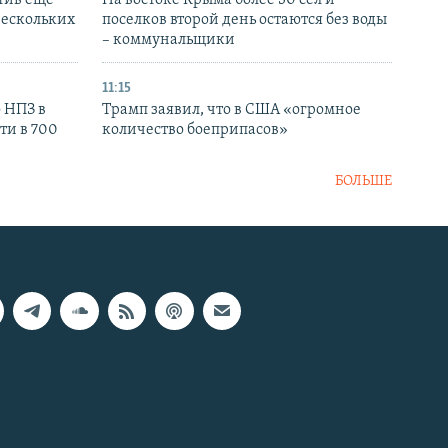
нескольких
поселков второй день остаются без воды
– коммунальщики
11:15
 НПЗ в
Трамп заявил, что в США «огромное
ти в 700
количество боеприпасов»
БОЛЬШЕ