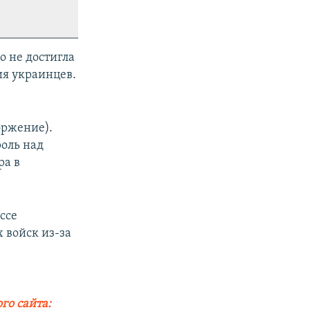
о не достигла
ия украинцев.
оржение).
оль над
ра в
ссе
 войск из-за
го сайта: