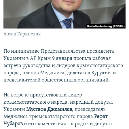
ПРИСОЕДИНЯЙТЕСЬ!
ПОБЕДИТЕЛЕЙ НЕ СУДЯТ?
КРЫМ.НЕПОКОРЕННЫЙ
ELIFBE
Антон Кориневич
УКРАИНСКАЯ ПРОБЛЕМА КРЫМА
Все сайты RFE/RL
По инициативе Представительства президента
Украины в АР Крым 9 января прошла рабочая
встреча руководства и лидеров крымскотатарского
народа, членов Меджлиса, делегатов Курултая и
представителей общественных организаций.
На встрече присутствовали лидер
крымскотатарского народа, народный депутат
Украины
Мустафа Джемилев
, председатель
Меджлиса крымскотатарского народа
Рефат
Чубаров
и его заместители: народный депутат