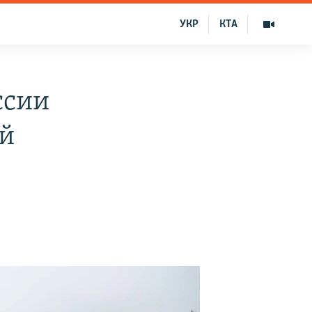
УКР
КТА
ссии
ой