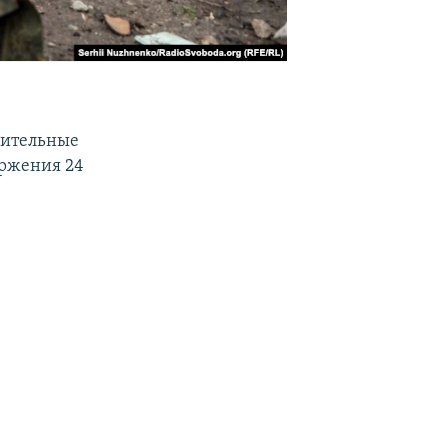
зительные
оржения 24