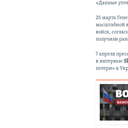
«Данные уточ
25 марта Ген
масштабной в
войск, соглас
получили ран
7 апреля пре
в интервью
S
потери» в Ук