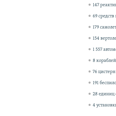
147 реакти
69 средст
179 самоле
154 вертол
1 557 авто
8 кораблей
76 цистер
191 беспил
28 единиц
4 установ