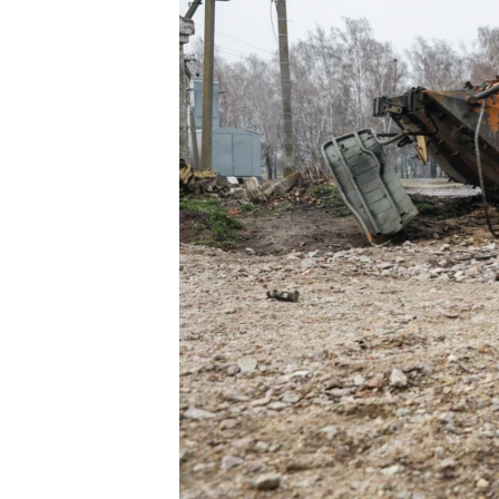
ПОБЕДИТЕЛЕЙ НЕ СУДЯТ?
КРЫМ.НЕПОКОРЕННЫЙ
ELIFBE
УКРАИНСКАЯ ПРОБЛЕМА КРЫМА