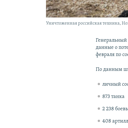
Уничтоженная российская техника, Новая
Генеральный
данные о пот
февраля по со
По данным шт
личный сос
873 танка
2 238 бое
408 артил