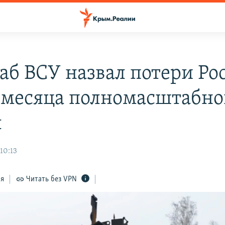
аб ВСУ назвал потери Ро
а месяца полномасштабн
ы
10:13
ся
Читать без VPN