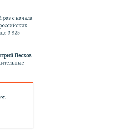
 раз с начала
 российских
ще 3 825 –
итрий Песков
ачительные
ия.