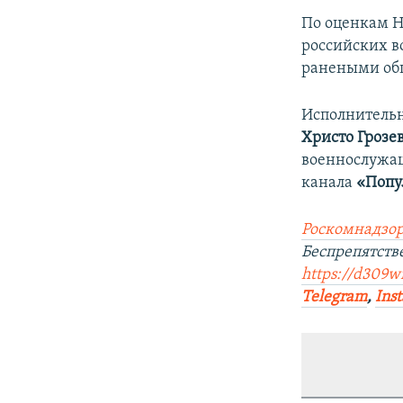
По оценкам Н
российских в
ранеными общ
Исполнительн
Христо Грозе
военнослужащи
канала
«Попу
Роскомнадзор
Беспрепятст
https://d309w
Telegram
,
Ins