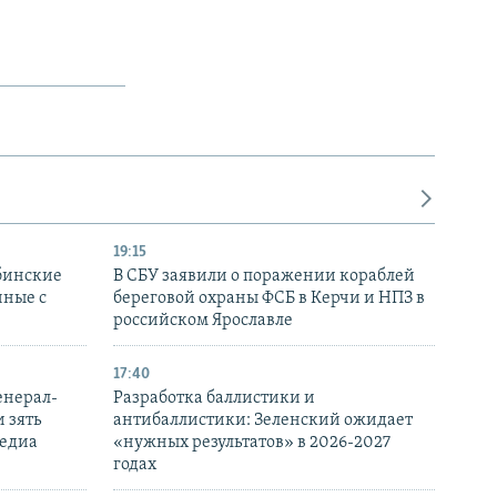
19:15
бинские
В СБУ заявили о поражении кораблей
нные с
береговой охраны ФСБ в Керчи и НПЗ в
российском Ярославле
17:40
енерал-
Разработка баллистики и
 зять
антибаллистики: Зеленский ожидает
медиа
«нужных результатов» в 2026-2027
годах