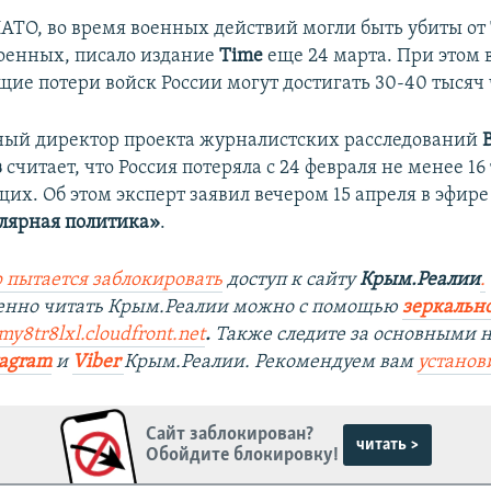
АТО, во время военных действий могли быть убиты от 7
оенных, писало издание
Time
еще 24 марта. При этом 
ие потери войск России могут достигать 30-40 тысяч 
ый директор проекта журналистских расследований
B
в
считает, что Россия потеряла с 24 февраля не менее 16
х. Об этом эксперт заявил вечером 15 апреля в эфире
лярная политика»
.
 пытается заблокировать
доступ к сайту
Крым.Реалии
.
венно читать Крым.Реалии можно с помощью
зеркально
my8tr8lxl.cloudfront.net
.
Также следите за основными 
tagram
и
Viber
Крым.Реалии. Рекомендуем вам
установ
Сайт заблокирован?
читать >
Обойдите блокировку!