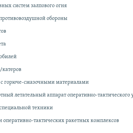
вных систем залпового огня
в противовоздушной обороны
тов
ета
мобилей
/катеров
н с горюче-смазочными материалами
отный летательный аппарат оперативно-тактического 
 специальной техники
ки оперативно-тактических ракетных комплексов