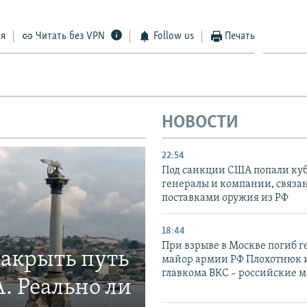
ся
Читать без VPN
Follow us
Печать
НОВОСТИ
22:54
Под санкции США попали ку
генералы и компании, связа
поставками оружия из РФ
18:44
При взрыве в Москве погиб г
закрыть путь
майор армии РФ Плохотнюк и
главкома ВКС – российские 
. Реально ли