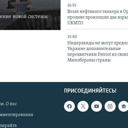
16:55
Возле нефтяного танкера в 
ление новой системы
проливе произошли два взры
UKMTO
15:40
Нидерланды не могут предос
Украине дополнительные
перехватчики Patriot из своих
Минобороны страны
ПРИСОЕДИНЯЙТЕСЬ!
и. О нас
омментирования
опирайта