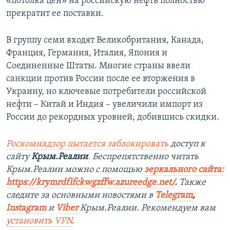
«потолка цен» на российскую нефть полностью
прекратит ее поставки.
В группу семи входят Великобритания, Канада,
Франция, Германия, Италия, Япония и
Соединенные Штаты. Многие страны ввели
санкции против России после ее вторжения в
Украину, но ключевые потребители российской
нефти – Китай и Индия – увеличили импорт из
России до рекордных уровней, добившись скидки.
Роскомнадзор пытается заблокировать
доступ к
сайту
Крым.Реалии
.
Беспрепятственно читать
Крым.Реалии можно с помощью
зеркального сайта:
https://krymrdfifckwgzffw.azureedge.net/
. ​
Также
следите за основными новостями в
Telegram
,
Instagram
и
Viber
Крым.Реалии. Рекомендуем вам
установить
VPN
.