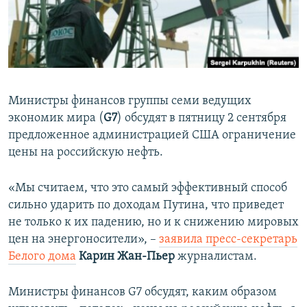
ПРИСОЕДИНЯЙТЕСЬ!
ПОБЕДИТЕЛЕЙ НЕ СУДЯТ?
КРЫМ.НЕПОКОРЕННЫЙ
ELIFBE
УКРАИНСКАЯ ПРОБЛЕМА КРЫМА
Министры финансов группы семи ведущих
Все сайты RFE/RL
экономик мира (
G7
) обсудят в пятницу 2 сентября
предложенное администрацией США ограничение
цены на российскую нефть.
«Мы считаем, что это самый эффективный способ
сильно ударить по доходам Путина, что приведет
не только к их падению, но и к снижению мировых
цен на энергоносители», –
заявила пресс-секретарь
Белого дома
Карин Жан-Пьер
журналистам.
Министры финансов G7 обсудят, каким образом