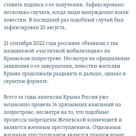
ставить подпись о ее получении. Зафиксировано
ПРИСОЕДИНЯЙТЕСЬ!
ПОБЕДИТЕЛЕЙ НЕ СУДЯТ?
несколько случаев, когда люди вынужденно взяли
КРЫМ.НЕПОКОРЕННЫЙ
повестки. В последний раз подобный случай был
зафиксирован 25 августа.
ELIFBE
УКРАИНСКАЯ ПРОБЛЕМА КРЫМА
21 сентября 2022 года россияне объявили о так
Все сайты RFE/RL
называемой «частичной мобилизации» на
Крымском полуострове. Несмотря на официальные
заявления о ее завершении, повестки жителям
Крыма продолжали раздавать и дальше, однако в
скрытом формате.
Всего за годы аннексии Крыма Россия уже
незаконно провела 16 призывных кампаний на
полуострове, несмотря на то, что подобные
процессы запрещены Женевской конвенцией и
являются военным преступлением. Отдельным
военным преступлением является принуждение