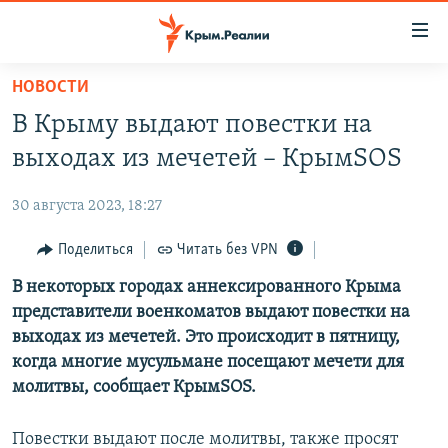
Доступность
ссылки
Вернуться
НОВОСТИ
к
НОВОСТИ
В Крыму выдают повестки на
основному
СПЕЦПРОЕКТЫ
содержанию
выходах из мечетей – КрымSOS
ВОДА
Вернутся
ГРУЗ 200
к
30 августа 2023, 18:27
ИСТОРИЯ
КАРТА ВОЕННЫХ ОБЪЕКТОВ КРЫМА
главной
ЕЩЕ
Поделиться
Читать без VPN
11 ЛЕТ ОККУПАЦИИ КРЫМА. 11 ИСТОРИЙ СОПРОТИВЛЕНИЯ
навигации
Вернутся
РАДІО СВОБОДА
В некоторых городах аннексированного Крыма
ИНТЕРАКТИВ
к
представители военкоматов выдают повестки на
КАК ОБОЙТИ БЛОКИРОВКУ
ИНФОГРАФИКА
поиску
выходах из мечетей. Это происходит в пятницу,
ТЕЛЕПРОЕКТ КРЫМ.РЕАЛИИ
когда многие мусульмане посещают мечети для
Українською
молитвы, сообщает КрымSOS.
СОВЕТЫ ПРАВОЗАЩИТНИКОВ
Qırımtatar
ПРОПАВШИЕ БЕЗ ВЕСТИ
Повестки выдают после молитвы, также просят