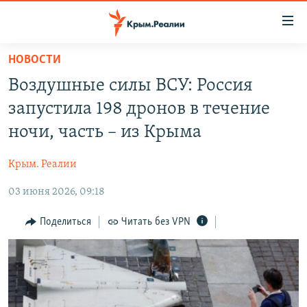
Доступность
ссылки
Вернуться
НОВОСТИ
к
НОВОСТИ
Воздушные силы ВСУ: Россия
основному
СПЕЦПРОЕКТЫ
содержанию
запустила 198 дронов в течение
ВОДА
Вернутся
ГРУЗ 200
ночи, часть – из Крыма
к
ИСТОРИЯ
КАРТА ВОЕННЫХ ОБЪЕКТОВ КРЫМА
главной
Крым. Реалии
ЕЩЕ
11 ЛЕТ ОККУПАЦИИ КРЫМА. 11 ИСТОРИЙ СОПРОТИВЛЕНИЯ
навигации
Вернутся
03 июня 2026, 09:18
РАДІО СВОБОДА
ИНТЕРАКТИВ
к
КАК ОБОЙТИ БЛОКИРОВКУ
ИНФОГРАФИКА
Поделиться
Читать без VPN
поиску
ТЕЛЕПРОЕКТ КРЫМ.РЕАЛИИ
Українською
СОВЕТЫ ПРАВОЗАЩИТНИКОВ
Qırımtatar
ПРОПАВШИЕ БЕЗ ВЕСТИ