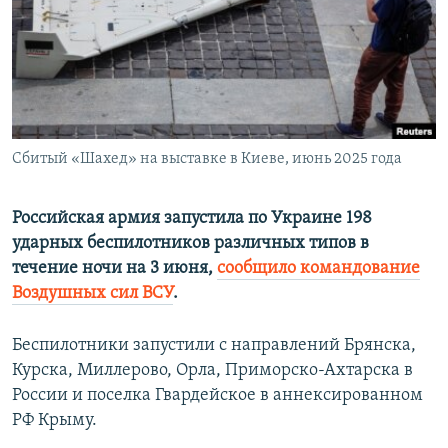
ПРИСОЕДИНЯЙТЕСЬ!
ПОБЕДИТЕЛЕЙ НЕ СУДЯТ?
КРЫМ.НЕПОКОРЕННЫЙ
ELIFBE
УКРАИНСКАЯ ПРОБЛЕМА КРЫМА
Все сайты RFE/RL
Сбитый «Шахед» на выставке в Киеве, июнь 2025 года
Российская армия запустила по Украине 198
ударных беспилотников различных типов в
течение ночи на 3 июня,
сообщило командование
Воздушных сил ВСУ
.
Беспилотники запустили с направлений Брянска,
Курска, Миллерово, Орла, Приморско-Ахтарска в
России и поселка Гвардейское в аннексированном
РФ Крыму.