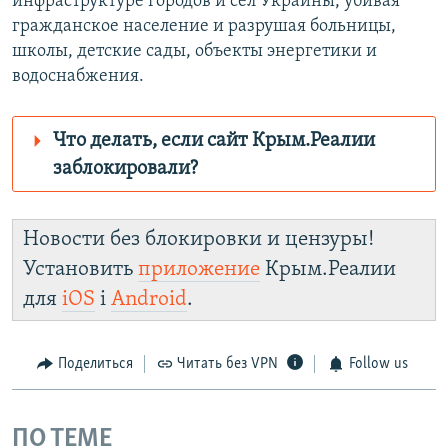
инфраструктуре городов и сел Украины, убивая
гражданское население и разрушая больницы,
школы, детские сады, объекты энергетики и
водоснабжения.
Что делать, если сайт Крым.Реалии
заблокировали?
Роскомнадзор пытается заблокировать
Крым.Реалии
Новости без блокировки и цензуры!
зеркального сайта:
Установить
приложение
Крым.Реалии
https://d3dfhuxm2n0q8b.cloudfront.net/
для
iOS
і
Android
.
Telegram
Instagram
Viber
Крым.Реалии
установить VPN
.
Поделиться
Читать без VPN
Follow us
ПО ТЕМЕ