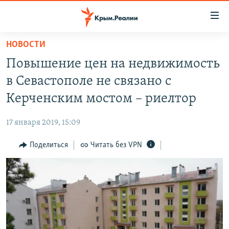
Доступность
ссылки
Вернуться
НОВОСТИ
к
НОВОСТИ
Повышение цен на недвижимость
основному
СПЕЦПРОЕКТЫ
содержанию
в Севастополе не связано с
ВОДА
Вернутся
ГРУЗ 200
Керченским мостом – риелтор
к
ИСТОРИЯ
КАРТА ВОЕННЫХ ОБЪЕКТОВ КРЫМА
главной
17 января 2019, 15:09
ЕЩЕ
11 ЛЕТ ОККУПАЦИИ КРЫМА. 11 ИСТОРИЙ СОПРОТИВЛЕНИЯ
навигации
Вернутся
Поделиться
Читать без VPN
РАДІО СВОБОДА
ИНТЕРАКТИВ
к
КАК ОБОЙТИ БЛОКИРОВКУ
ИНФОГРАФИКА
поиску
ТЕЛЕПРОЕКТ КРЫМ.РЕАЛИИ
Українською
СОВЕТЫ ПРАВОЗАЩИТНИКОВ
Qırımtatar
ПРОПАВШИЕ БЕЗ ВЕСТИ