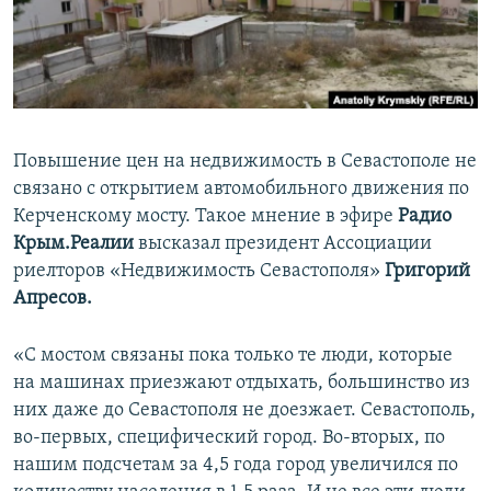
ПРИСОЕДИНЯЙТЕСЬ!
ПОБЕДИТЕЛЕЙ НЕ СУДЯТ?
КРЫМ.НЕПОКОРЕННЫЙ
ELIFBE
УКРАИНСКАЯ ПРОБЛЕМА КРЫМА
Повышение цен на недвижимость в Севастополе не
Все сайты RFE/RL
связано с открытием автомобильного движения по
Керченскому мосту. Такое мнение в эфире
Радио
Крым.Реалии
высказал президент Ассоциации
риелторов «Недвижимость Севастополя»
Григорий
Апресов.
«С мостом связаны пока только те люди, которые
на машинах приезжают отдыхать, большинство из
них даже до Севастополя не доезжает. Севастополь,
во-первых, специфический город. Во-вторых, по
нашим подсчетам за 4,5 года город увеличился по