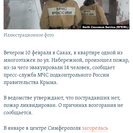
ПРИСОЕДИНЯЙТЕСЬ!
ПОБЕДИТЕЛЕЙ НЕ СУДЯТ?
КРЫМ.НЕПОКОРЕННЫЙ
ELIFBE
Иллюстрационное фото
УКРАИНСКАЯ ПРОБЛЕМА КРЫМА
Все сайты RFE/RL
Вечером 10 февраля в Саках, в квартире одной из
многоэтажек по ул. Набережной, произошел пожар,
из-за чего эвакуировали 14 человек, сообщает
пресс-служба МЧС подконтрольного России
правительства Крыма.
В ведомстве утверждают, что пострадавших нет,
пожар ликвидирован. О причинах возгорания не
сообщается.
В январе в центре Симферополя
загорелась