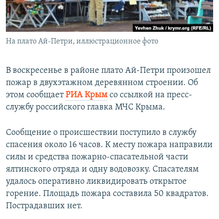
ПРИСОЕДИНЯЙТЕСЬ!
ПОБЕДИТЕЛЕЙ НЕ СУДЯТ?
КРЫМ.НЕПОКОРЕННЫЙ
На плато Ай-Петри, иллюстрационное фото
ELIFBE
УКРАИНСКАЯ ПРОБЛЕМА КРЫМА
В воскресенье в районе плато Ай-Петри произошел
Все сайты RFE/RL
пожар в двухэтажном деревянном строении. Об
этом сообщает
РИА Крым
со ссылкой на пресс-
службу российского главка МЧС Крыма.
Сообщение о происшествии поступило в службу
спасения около 16 часов. К месту пожара направили
силы и средства пожарно-спасательной части
ялтинского отряда и одну водовозку. Спасателям
удалось оперативно ликвидировать открытое
горение. Площадь пожара составила 50 квадратов.
Пострадавших нет.