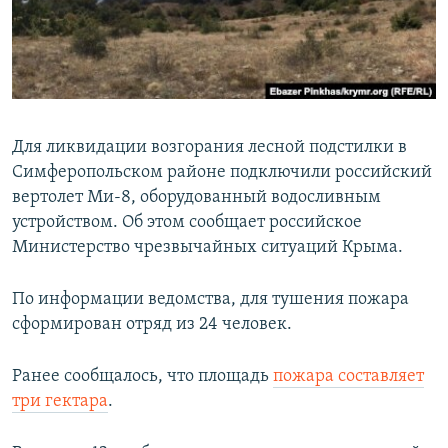
ПРИСОЕДИНЯЙТЕСЬ!
ПОБЕДИТЕЛЕЙ НЕ СУДЯТ?
КРЫМ.НЕПОКОРЕННЫЙ
ELIFBE
УКРАИНСКАЯ ПРОБЛЕМА КРЫМА
Для ликвидации возгорания лесной подстилки в
Все сайты RFE/RL
Симферопольском районе подключили российский
вертолет Ми-8, оборудованный водосливным
устройством. Об этом сообщает российское
Министерство чрезвычайных ситуаций Крыма.
По информации ведомства, для тушения пожара
сформирован отряд из 24 человек.
Ранее сообщалось, что площадь
пожара составляет
три гектара
.