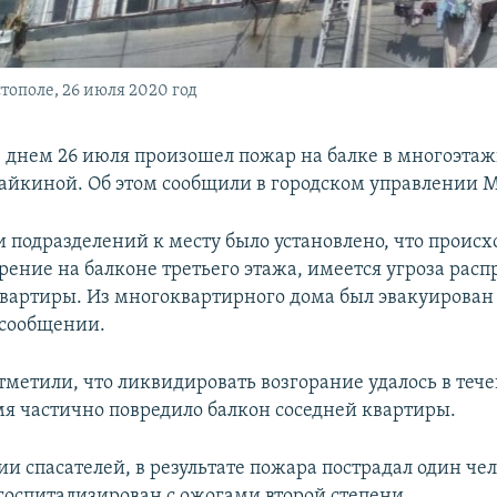
ополе, 26 июля 2020 год
е днем 26 июля произошел пожар на балке в многоэта
айкиной. Об этом сообщили в городском управлении М
 подразделений к месту было установлено, что происх
рение на балконе третьего этажа, имеется угроза рас
квартиры. Из многоквартирного дома был эвакуирован 
 сообщении.
тметили, что ликвидировать возгорание удалось в тече
мя частично повредило балкон соседней квартиры.
и спасателей, в результате пожара пострадал один чел
госпитализирован с ожогами второй степени.