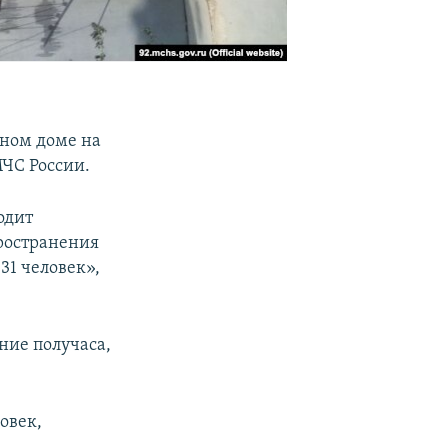
жном доме на
ЧС России.
одит
пространения
31 человек»,
ние получаса,
овек,