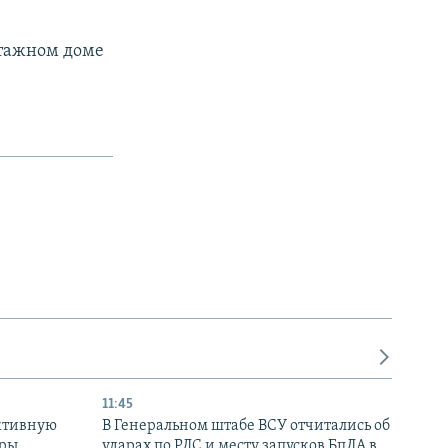
оэтажном доме
11:45
ктивную
В Генеральном штабе ВСУ отчитались об
уры
ударах по РЛС и месту запусков БпЛА в