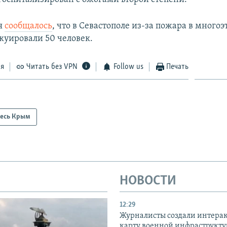
я
сообщалось
, что в Севастополе из-за пожара в мног
акуировали 50 человек.
ся
Читать без VPN
Follow us
Печать
есь Крым
НОВОСТИ
12:29
Журналисты создали интера
карту военной инфраструкт