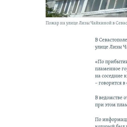
Пожар на улице Лизы Чайкиной в Севаст
В Севастопол
улице Лизы Ч
«По прибытии
пламенное го
на соседние 
– говорится в
В ведомстве о
при этом пла
По информаци
который был 