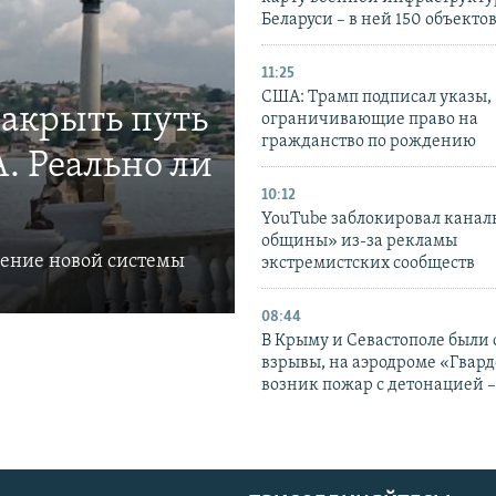
Беларуси – в ней 150 объекто
11:25
США: Трамп подписал указы,
закрыть путь
ограничивающие право на
гражданство по рождению
. Реально ли
10:12
YouTube заблокировал канал
общины» из-за рекламы
ление новой системы
экстремистских сообществ
08:44
В Крыму и Севастополе были
взрывы, на аэродроме «Гвар
возник пожар с детонацией 