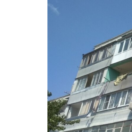
ПОБЕДИТЕЛЕЙ НЕ СУДЯТ?
КРЫМ.НЕПОКОРЕННЫЙ
ELIFBE
УКРАИНСКАЯ ПРОБЛЕМА КРЫМА