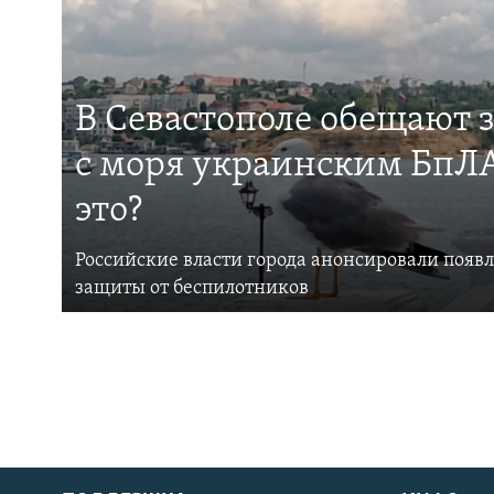
В Севастополе обещают 
с моря украинским БпЛА
это?
Российские власти города анонсировали появ
защиты от беспилотников