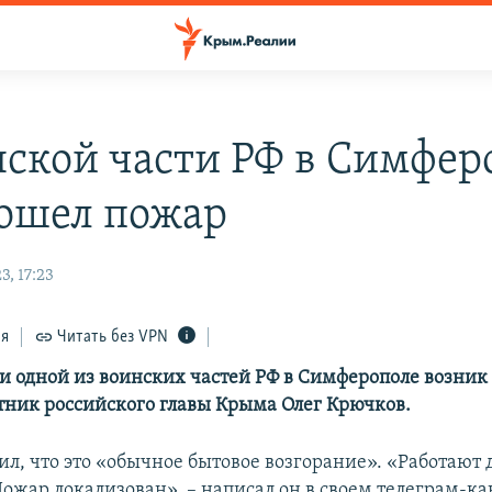
нской части РФ в Симфер
ошел пожар
, 17:23
ся
Читать без VPN
и одной из воинских частей РФ в Симферополе возник
тник российского главы Крыма Олег Крючков.
ил, что это «обычное бытовое возгорание». «Работают
Пожар локализован», – написал он в своем телеграм-ка