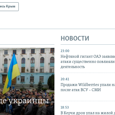
есь Крым
НОВОСТИ
23:00
Нефтяной гигант ОАЭ заявляе
атаки существенно повлияли 
деятельность
20:41
Продажи Wildberries упали н
после атак ВСУ – СМИ
где украинцы
18:53
В Керчи дрон упал на жилой 