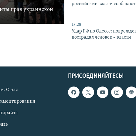
российские власти сообщают
щиты прав украинской
17:28
Удар РФ по Одессе: поврежде
пострадал человек – власти
ПРИСОЕДИНЯЙТЕСЬ!
и. О нас
омментирования
опирайта
вязь