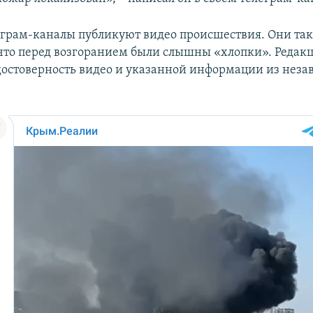
грам-каналы публикуют видео происшествия. Они та
что перед возгоранием были слышны «хлопки». Редак
достоверность видео и указанной информации из нез