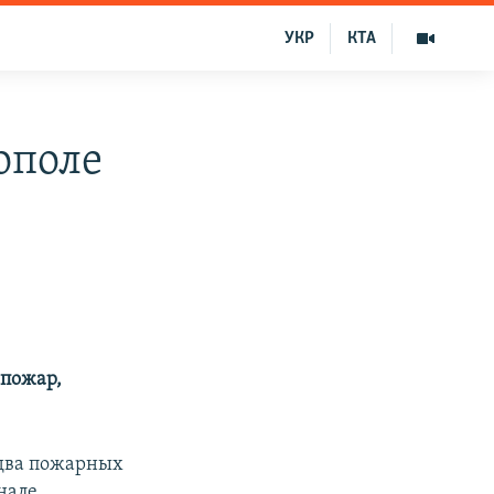
УКР
КТА
ополе
 пожар,
 два пожарных
нале.