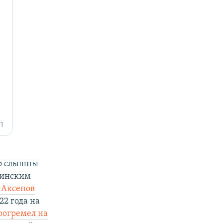
но слышны
раинским
 Аксенов
22 года на
рогремел на