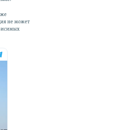
кже
ция не может
ависимых