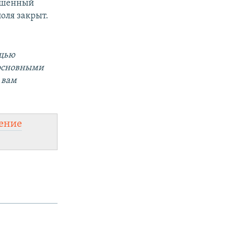
вышенный
оля закрыт.
ощью
 основными
 вам
ение