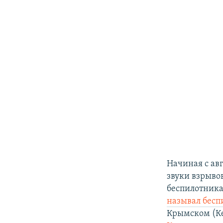
Начиная с ав
звуки взрыво
беспилотника
называл бесп
Крымском (К