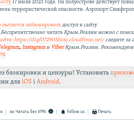
осту
17 июля 2023 года. На полуострове действует по
вень террористической опасности. Аэропорт Симфероп
 пытается заблокировать
доступ к сайту
.Беспрепятственно читать Крым.Реалии можно с пом
сайта:
https://d1qf072905hoxj.cloudfront.net/
следите за
Telegram
,
Instagram
и
Viber
Крым.Реалии. Рекомендуем
PN
.
ез блокировки и цензуры! Установить
прилож
лии для
iOS
і
Android
.
ся
Читать без VPN
Follow us
Печать