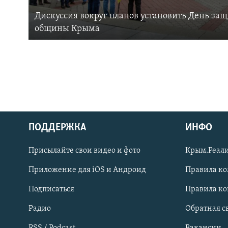
Дискуссия вокруг планов установить День за
общины Крыма
ПОДДЕРЖКА
ИНФО
Українською
Присылайте свои видео и фото
Крым.Реали
Qırımtatar
Приложение для iOS и Андроид
Правила к
Подписаться
Правила к
ПРИСОЕДИНЯЙТЕСЬ!
Радио
Обратная с
RSS / Podcast
Вакансии