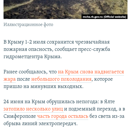
ПРИСОЕДИНЯЙТЕСЬ!
ПОБЕДИТЕЛЕЙ НЕ СУДЯТ?
КРЫМ.НЕПОКОРЕННЫЙ
Иллюстрационное фото
ELIFBE
УКРАИНСКАЯ ПРОБЛЕМА КРЫМА
В Крыму 1-2 июля сохранится чрезвычайная
Все сайты RFE/RL
пожарная опасность, сообщает пресс-служба
гидрометцентра Крыма.
Ранее сообщалось, что
на Крым снова надвигается
жара
после
небольшого похолодания
, которое
пришло на минувших выходных.
24 июня на Крым обрушилась непогода: в Ялте
затопило несколько улиц
и подземный переход, а в
Симферополе
часть города осталась
без света из-за
обрыва линий электропередач.