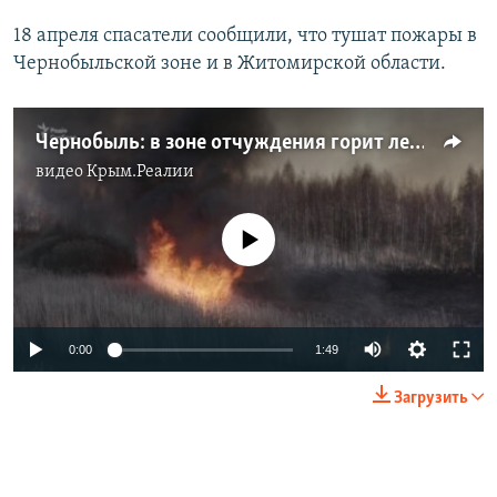
18 апреля спасатели сообщили, что тушат пожары в
Чернобыльской зоне и в Житомирской области.
Чернобыль: в зоне отчуждения горит лес (видео)
видео
Крым.Реалии
No media source currently available
Auto
0:00
1:49
270p
Загрузить
360p
Auto
270p
360p
404p
404p