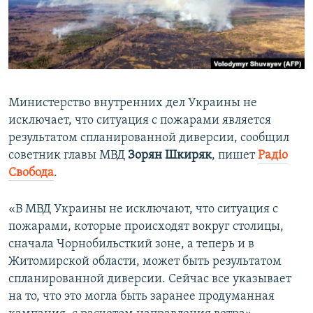
ПРИСОЕДИНЯЙТЕСЬ!
ПОБЕДИТЕЛЕЙ НЕ СУДЯТ?
КРЫМ.НЕПОКОРЕННЫЙ
ELIFBE
УКРАИНСКАЯ ПРОБЛЕМА КРЫМА
Министерство внутренних дел Украины не
Все сайты RFE/RL
исключает, что ситуация с пожарами является
результатом спланированной диверсии, сообщил
советник главы МВД
Зорян Шкиряк
, пишет
Радіо
Свобода
.
«В МВД Украины не исключают, что ситуация с
пожарами, которые происходят вокруг столицы,
сначала Чорнобильсткий зоне, а теперь и в
Житомирской области, может быть результатом
спланированной диверсии. Сейчас все указывает
на то, что это могла быть заранее продуманная