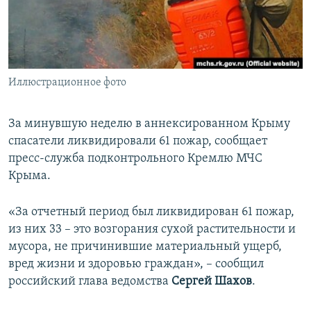
ПРИСОЕДИНЯЙТЕСЬ!
ПОБЕДИТЕЛЕЙ НЕ СУДЯТ?
КРЫМ.НЕПОКОРЕННЫЙ
ELIFBE
Иллюстрационное фото
УКРАИНСКАЯ ПРОБЛЕМА КРЫМА
Все сайты RFE/RL
За минувшую неделю в аннексированном Крыму
спасатели ликвидировали 61 пожар, сообщает
пресс-служба подконтрольного Кремлю МЧС
Крыма.
«За отчетный период был ликвидирован 61 пожар,
из них 33 – это возгорания сухой растительности и
мусора, не причинившие материальный ущерб,
вред жизни и здоровью граждан», – сообщил
российский глава ведомства
Сергей Шахов
.