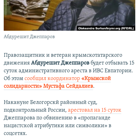
ПРИСОЕДИНЯЙТЕСЬ!
ПОБЕДИТЕЛЕЙ НЕ СУДЯТ?
КРЫМ.НЕПОКОРЕННЫЙ
ELIFBE
Абдурешит Джеппаров
УКРАИНСКАЯ ПРОБЛЕМА КРЫМА
Все сайты RFE/RL
Правозащитник и ветеран крымскотатарского
движения
Абдурешит Джеппаров
будет отбывать 15
суток административного ареста в ИВС Евпатории.
Об этом
сообщил координатор
«Крымской
солидарности»
Мустафа Сейдалиев
.
Накануне Белогорскй районный суд,
подконтрольный России,
арестовал на 15 суток
Джеппарова
по обвинению в «пропаганде
нацистской атрибутики или символики» в
соцсетях.