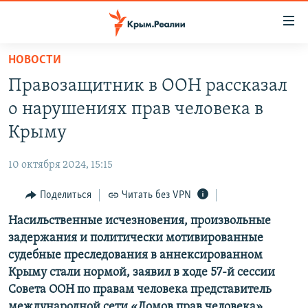
Доступность
ссылки
Вернуться
НОВОСТИ
к
НОВОСТИ
Правозащитник в ООН рассказал
основному
СПЕЦПРОЕКТЫ
содержанию
о нарушениях прав человека в
ВОДА
Вернутся
ГРУЗ 200
Крыму
к
ИСТОРИЯ
КАРТА ВОЕННЫХ ОБЪЕКТОВ КРЫМА
главной
10 октября 2024, 15:15
ЕЩЕ
11 ЛЕТ ОККУПАЦИИ КРЫМА. 11 ИСТОРИЙ СОПРОТИВЛЕНИЯ
навигации
Вернутся
Поделиться
Читать без VPN
РАДІО СВОБОДА
ИНТЕРАКТИВ
к
Насильственные исчезновения, произвольные
КАК ОБОЙТИ БЛОКИРОВКУ
ИНФОГРАФИКА
поиску
задержания и политически мотивированные
ТЕЛЕПРОЕКТ КРЫМ.РЕАЛИИ
судебные преследования в аннексированном
Українською
Крыму стали нормой, заявил в ходе 57-й сессии
СОВЕТЫ ПРАВОЗАЩИТНИКОВ
Qırımtatar
Совета ООН по правам человека представитель
ПРОПАВШИЕ БЕЗ ВЕСТИ
международной сети «Домов прав человека»