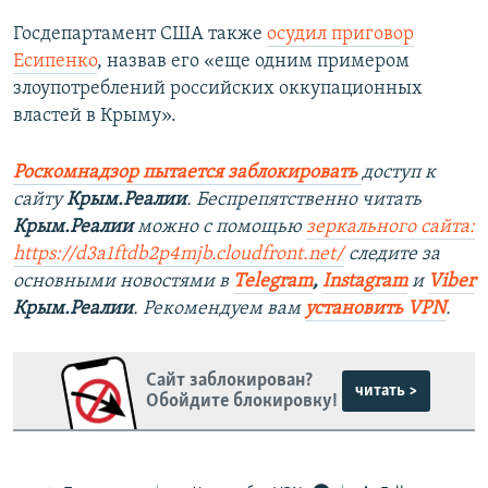
Госдепартамент США также
осудил приговор
Есипенко
, назвав его «еще одним примером
злоупотреблений российских оккупационных
властей в Крыму».
Роскомнадзор пытается заблокировать
доступ к
сайту
Крым.Реалии
. Беспрепятственно читать
Крым.Реалии
можно с помощью
зеркального сайта:
https://d3a1ftdb2p4mjb.cloudfront.net/
следите за
основными новостями в
Telegram
,
Instagram
и
Viber
Крым.Реалии
. Рекомендуем вам
установить VPN
.
Сайт заблокирован?
читать >
Обойдите блокировку!