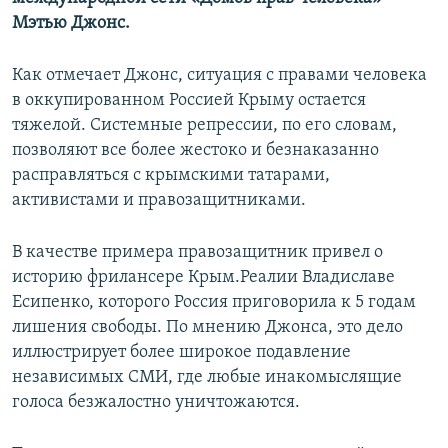
ПРИСОЕДИНЯЙТЕСЬ!
ПОБЕДИТЕЛЕЙ НЕ СУДЯТ?
Мэтью Джонс.
КРЫМ.НЕПОКОРЕННЫЙ
Как отмечает Джонс, ситуация с правами человека
ELIFBE
в оккупированном Россией Крыму остается
тяжелой. Системные репрессии, по его словам,
УКРАИНСКАЯ ПРОБЛЕМА КРЫМА
позволяют все более жестоко и безнаказанно
Все сайты RFE/RL
расправляться с крымскими татарами,
активистами и правозащитниками.
В качестве примера правозащитник привел о
историю фрилансере Крым.Реалии Владиславе
Есипенко, которого Россия приговорила к 5 годам
лишения свободы. По мнению Джонса, это дело
иллюстрирует более широкое подавление
независимых СМИ, где любые инакомыслящие
голоса безжалостно уничтожаются.