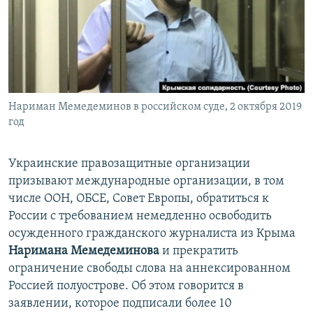
ПРИСОЕДИНЯЙТЕСЬ!
ПОБЕДИТЕЛЕЙ НЕ СУДЯТ?
КРЫМ.НЕПОКОРЕННЫЙ
ELIFBE
УКРАИНСКАЯ ПРОБЛЕМА КРЫМА
Все сайты RFE/RL
Нариман Мемедеминов в российском суде, 2 октября 2019
год
Украинские правозащитные организации
призывают международные организации, в том
числе ООН, ОБСЕ, Совет Европы, обратиться к
России с требованием немедленно освободить
осужденного гражданского журналиста из Крыма
Наримана Мемедеминова
и прекратить
ограничение свободы слова на аннексированном
Россией полуострове. Об этом говорится в
заявлении, которое подписали более 10