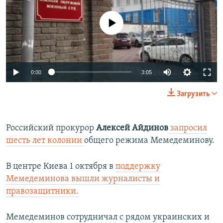
No media source currently available
0:00
3:05
Загрузить
Российский прокурор
Алексей Айдинов
запросил
шесть лет колонии
общего режима Мемедеминову.
В центре Киева 1 октября в
поддержку
Мемедеминова вышли журналисты и
правозащитники.
Мемедеминов сотрудничал с рядом украинских и