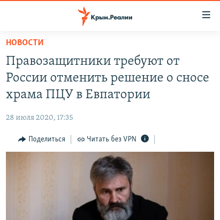
Доступность
ссылки
Вернуться
НОВОСТИ
к
НОВОСТИ
Правозащитники требуют от
основному
СПЕЦПРОЕКТЫ
содержанию
России отменить решение о сносе
ВОДА
Вернутся
ГРУЗ 200
храма ПЦУ в Евпатории
к
ИСТОРИЯ
КАРТА ВОЕННЫХ ОБЪЕКТОВ КРЫМА
главной
28 июля 2020, 17:35
ЕЩЕ
11 ЛЕТ ОККУПАЦИИ КРЫМА. 11 ИСТОРИЙ СОПРОТИВЛЕНИЯ
навигации
Вернутся
Поделиться
Читать без VPN
РАДІО СВОБОДА
ИНТЕРАКТИВ
к
КАК ОБОЙТИ БЛОКИРОВКУ
ИНФОГРАФИКА
поиску
ТЕЛЕПРОЕКТ КРЫМ.РЕАЛИИ
Українською
СОВЕТЫ ПРАВОЗАЩИТНИКОВ
Qırımtatar
ПРОПАВШИЕ БЕЗ ВЕСТИ