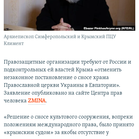
ПРИСОЕДИНЯЙТЕСЬ!
ПОБЕДИТЕЛЕЙ НЕ СУДЯТ?
КРЫМ.НЕПОКОРЕННЫЙ
ELIFBE
Архиепископ Симферопольский и Крымский ПЦУ
УКРАИНСКАЯ ПРОБЛЕМА КРЫМА
Климент
Все сайты RFE/RL
Правозащитные организации требуют от России и
подконтрольных ей властей Крыма «отменить
незаконное постановление о сносе храма
Православной церкви Украины в Евпатории».
Заявление опубликовано на сайте Центра прав
человека
ZMINA
.
«Решение о сносе культового сооружения, вопреки
положениям международного права, было принято
«крымским судом» за якобы отсутствие у