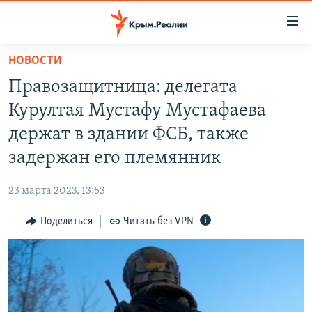
Доступность
ссылки
Вернуться
НОВОСТИ
к
НОВОСТИ
Правозащитница: делегата
основному
СПЕЦПРОЕКТЫ
содержанию
Курултая Мустафу Мустафаева
ВОДА
Вернутся
ГРУЗ 200
держат в здании ФСБ, также
к
ИСТОРИЯ
КАРТА ВОЕННЫХ ОБЪЕКТОВ КРЫМА
задержан его племянник
главной
ЕЩЕ
11 ЛЕТ ОККУПАЦИИ КРЫМА. 11 ИСТОРИЙ СОПРОТИВЛЕНИЯ
навигации
23 марта 2023, 13:53
Вернутся
РАДІО СВОБОДА
ИНТЕРАКТИВ
к
Поделиться
Читать без VPN
КАК ОБОЙТИ БЛОКИРОВКУ
ИНФОГРАФИКА
поиску
ТЕЛЕПРОЕКТ КРЫМ.РЕАЛИИ
Українською
СОВЕТЫ ПРАВОЗАЩИТНИКОВ
Qırımtatar
ПРОПАВШИЕ БЕЗ ВЕСТИ