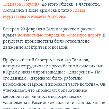
Леммара Юнусова
. До этого обыски, в частности,
состоялись в доме крымских татар
Эдема
Муртазаева
и
Мемета Ашурова
.
Вечером 23 февраля в Бахчисарайском районе
Крыма
неизвестные повредили железную дорогу
. В
результате происшествия было остановлено
движение электричек и поездов.
Пророссийский блогер Александр Талипов,
который сотрудничает с российскими силовиками
в Крыму, назвал произошедшее «диверсией». По
его данным, «взрыва не было, работали
переносной сваркой и вырезали часть полотна». Он
утверждает, что «проводятся оперативные
мероприятия, личность подозреваемых
установлена». Российские силовики официально не
сообщали о причинах произошедшего.