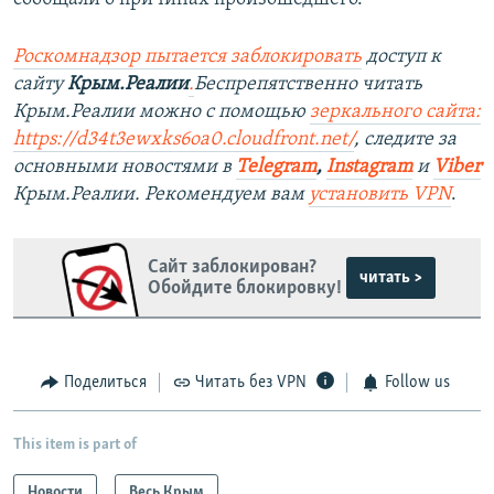
Роскомнадзор пытается заблокировать
доступ к
сайту
Крым.Реалии
.
Беспрепятственно читать
Крым.Реалии можно с помощью
зеркального сайта:
https://d34t3ewxks6oa0.cloudfront.net/
, следите за
основными новостями в
Telegram
,
Instagram
и
Viber
Крым.Реалии. Рекомендуем вам
установить VPN
.
Сайт заблокирован?
читать >
Обойдите блокировку!
Поделиться
Читать без VPN
Follow us
This item is part of
Новости
Весь Крым