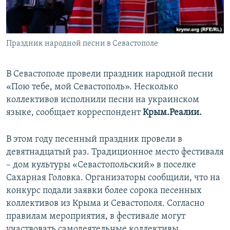
ПРИСОЕДИНЯЙТЕСЬ!
ПОБЕДИТЕЛЕЙ НЕ СУДЯТ?
КРЫМ.НЕПОКОРЕННЫЙ
Праздник народной песни в Севастополе
ELIFBE
УКРАИНСКАЯ ПРОБЛЕМА КРЫМА
В Севастополе провели праздник народной песни
Все сайты RFE/RL
«Пою тебе, мой Севастополь». Несколько
коллективов исполнили песни на украинском
языке, сообщает корреспондент
Крым.Реалии.
В этом году песенный праздник провели в
девятнадцатый раз. Традиционное место фестиваля
– дом культуры «Севастопольский» в поселке
Сахарная Головка. Организаторы сообщили, что на
конкурс подали заявки более сорока песенных
коллективов из Крыма и Севастополя. Согласно
правилам мероприятия, в фестивале могут
участвовать самодеятельные коллективы.