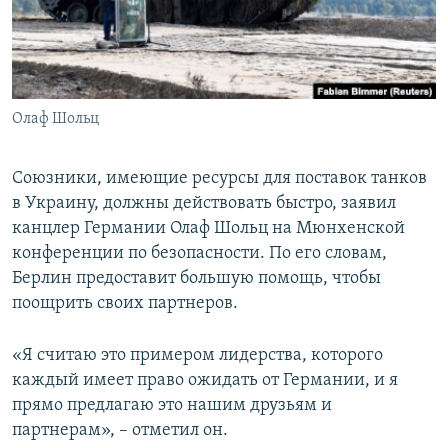
ПРИСОЕДИНЯЙТЕСЬ!
ПОБЕДИТЕЛЕЙ НЕ СУДЯТ?
КРЫМ.НЕПОКОРЕННЫЙ
ELIFBE
Олаф Шольц
УКРАИНСКАЯ ПРОБЛЕМА КРЫМА
Все сайты RFE/RL
Союзники, имеющие ресурсы для поставок танков
в Украину, должны действовать быстро, заявил
канцлер Германии Олаф Шольц на Мюнхенской
конференции по безопасности. По его словам,
Берлин предоставит большую помощь, чтобы
поощрить своих партнеров.
«Я считаю это примером лидерства, которого
каждый имеет право ожидать от Германии, и я
прямо предлагаю это нашим друзьям и
партнерам», – отметил он.