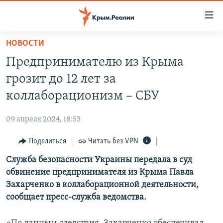
Доступность
ссылки
Вернуться
НОВОСТИ
к
НОВОСТИ
Предпринимателю из Крыма
основному
СПЕЦПРОЕКТЫ
содержанию
грозит до 12 лет за
ВОДА
Вернутся
ГРУЗ 200
коллаборационизм – СБУ
к
ИСТОРИЯ
КАРТА ВОЕННЫХ ОБЪЕКТОВ КРЫМА
главной
09 апреля 2024, 18:53
ЕЩЕ
11 ЛЕТ ОККУПАЦИИ КРЫМА. 11 ИСТОРИЙ СОПРОТИВЛЕНИЯ
навигации
Вернутся
Поделиться
Читать без VPN
РАДІО СВОБОДА
ИНТЕРАКТИВ
к
Служба безопасности Украины передала в суд
КАК ОБОЙТИ БЛОКИРОВКУ
ИНФОГРАФИКА
поиску
обвинение предпринимателя из Крыма Павла
ТЕЛЕПРОЕКТ КРЫМ.РЕАЛИИ
Захарченко в коллаборационной деятельности,
Українською
сообщает пресс-служба ведомства.
СОВЕТЫ ПРАВОЗАЩИТНИКОВ
Qırımtatar
ПРОПАВШИЕ БЕЗ ВЕСТИ