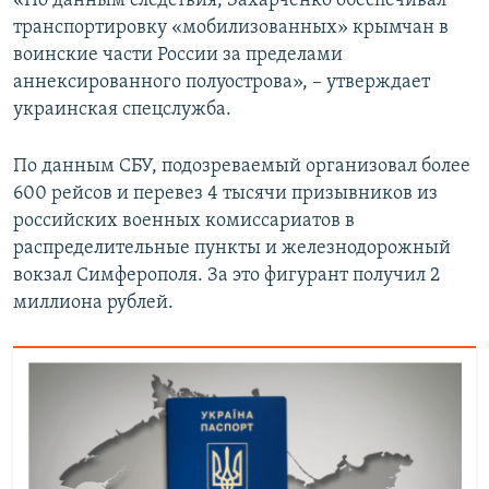
«По данным следствия, Захарченко обеспечивал
ПРИСОЕДИНЯЙТЕСЬ!
ПОБЕДИТЕЛЕЙ НЕ СУДЯТ?
транспортировку «мобилизованных» крымчан в
воинские части России за пределами
КРЫМ.НЕПОКОРЕННЫЙ
аннексированного полуострова», – утверждает
ELIFBE
украинская спецслужба.
УКРАИНСКАЯ ПРОБЛЕМА КРЫМА
По данным СБУ, подозреваемый организовал более
Все сайты RFE/RL
600 рейсов и перевез 4 тысячи призывников из
российских военных комиссариатов в
распределительные пункты и железнодорожный
вокзал Симферополя. За это фигурант получил 2
миллиона рублей.