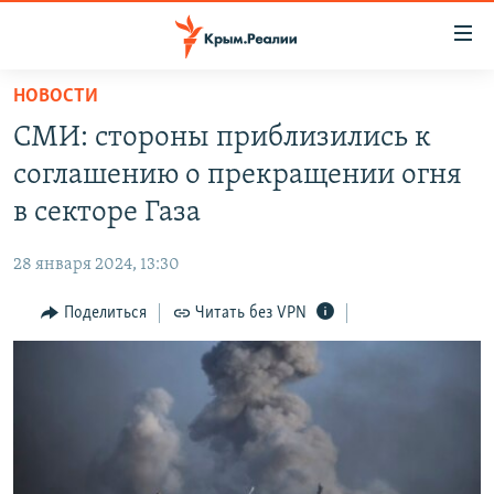
Доступность
ссылки
Вернуться
НОВОСТИ
к
НОВОСТИ
СМИ: стороны приблизились к
основному
СПЕЦПРОЕКТЫ
содержанию
соглашению о прекращении огня
ВОДА
Вернутся
ГРУЗ 200
в секторе Газа
к
ИСТОРИЯ
КАРТА ВОЕННЫХ ОБЪЕКТОВ КРЫМА
главной
28 января 2024, 13:30
ЕЩЕ
11 ЛЕТ ОККУПАЦИИ КРЫМА. 11 ИСТОРИЙ СОПРОТИВЛЕНИЯ
навигации
Вернутся
Поделиться
Читать без VPN
РАДІО СВОБОДА
ИНТЕРАКТИВ
к
КАК ОБОЙТИ БЛОКИРОВКУ
ИНФОГРАФИКА
поиску
ТЕЛЕПРОЕКТ КРЫМ.РЕАЛИИ
Українською
СОВЕТЫ ПРАВОЗАЩИТНИКОВ
Qırımtatar
ПРОПАВШИЕ БЕЗ ВЕСТИ