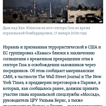
ПРИСОЕДИНЯЙТЕСЬ!
ПОБЕДИТЕЛЕЙ НЕ СУДЯТ?
КРЫМ.НЕПОКОРЕННЫЙ
ELIFBE
Дым над Хан-Юнисом на юге сектора Газа во время
УКРАИНСКАЯ ПРОБЛЕМА КРЫМА
израильской бомбардировки, 17 января 2024 года
Все сайты RFE/RL
Израиль и признанная террористической в США и
ЕС группировка «Хамас» близки к заключению
соглашения о временном прекращении огня в
секторе Газа и освобождении заложников через
посредников. Об этом сообщают американские
СМИ, в частности The Wall Street Journal и The New
York Times, в преддверии переговоров в Париже, в
которых, как сообщалось ранее, должны принять
участие глава израильской спецслужбы «Моссад»,
руководитель ЦРУ Уильям Бернс, а также