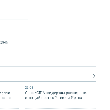
ацией
22:08
т, что
Сенат США поддержал расширение
на его
санкций против России и Ирана