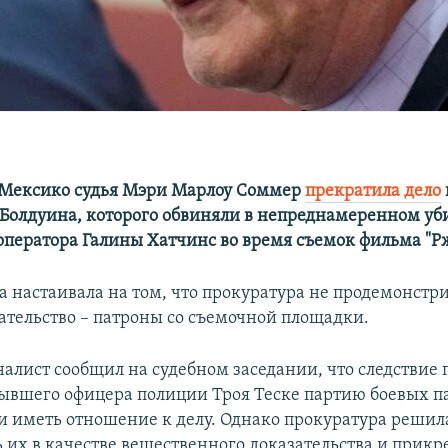
-Мексико судья Мэри Марлоу Соммер
прекратила дело
 Болдуина, которого обвиняли в непреднамеренном уб
оператора
Галины Хатчинс во время съемок фильма "Р
а настаивала на том, что прокуратура не продемонстри
ательство – патроны со съемочной площадки.
алист сообщил на судебном заседании, что следствие 
бывшего офицера полиции Троя Теске партию боевых п
и иметь отношение к делу. Однако прокуратура решил
ь их в качестве вещественного доказательства и прикр