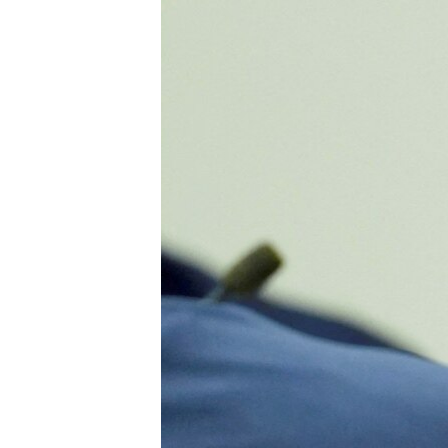
ПОБЕДИТЕЛЕЙ НЕ СУДЯТ?
КРЫМ.НЕПОКОРЕННЫЙ
ELIFBE
УКРАИНСКАЯ ПРОБЛЕМА КРЫМА