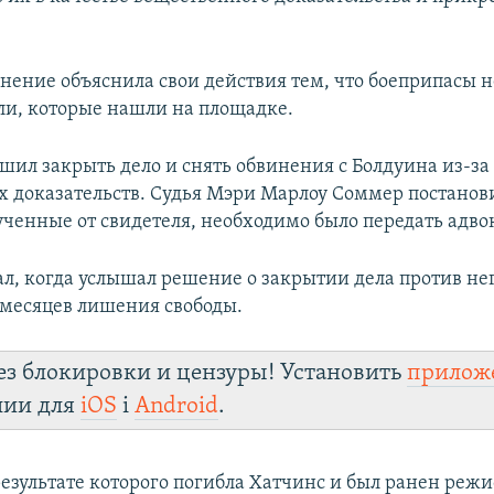
нение объяснила свои действия тем, что боеприпасы 
ли, которые нашли на площадке.
ешил закрыть дело и снять обвинения с Болдуина из-з
 доказательств. Судья Мэри Марлоу Соммер постанови
ученные от свидетеля, необходимо было передать адво
ал, когда услышал решение о закрытии дела против нег
8 месяцев лишения свободы.
ез блокировки и цензуры! Установить
прилож
лии для
iOS
і
Android
.
результате которого погибла Хатчинс и был ранен реж