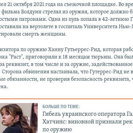
ел 21 октября 2021 года на съемочной площадке. Во в
н фильма Болдуин стрелял из оружия, которое должно 
остыми патронами. Одна из пуль попала в 42-летнюю 
доставили на вертолете в госпиталь Университета Нью-
тировали смерть женщины.
визитора по оружию Ханну Гутьеррес-Рид, которая раб
ика "Раст", приговорили к 18 месяцам тюрьмы. Она бы
за реквизит, в том числе и за оружие, задействованное
 Сторона обвинения настаивала, что Гутеррес-Рид не
ые обязанности, не проверив безопасность реквизита, 
ека.
БОЛЬШЕ ПО ТЕМЕ:
Гибель украинского оператора Г
Хатчинс: виновной признали ре
по оружию