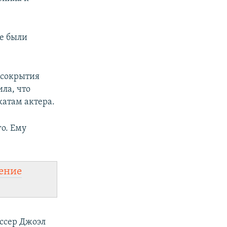
не были
а сокрытия
ла, что
катам актера.
о. Ему
ение
иссер Джоэл