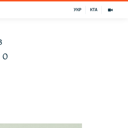
УКР
КТА
в
 о