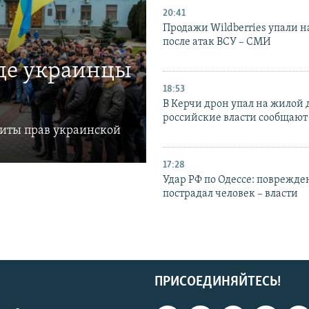
20:41
Продажи Wildberries упали н
после атак ВСУ – СМИ
где украинцы
18:53
В Керчи дрон упал на жилой 
российские власти сообщают
щиты прав украинской
17:28
Удар РФ по Одессе: поврежде
пострадал человек – власти
ПРИСОЕДИНЯЙТЕСЬ!