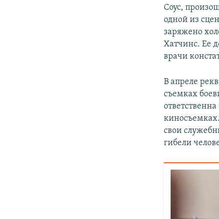
Соус, произош
одной из сце
заряжено хол
Хатчинс. Ее 
врачи конста
В апреле рек
съемках боев
ответственна 
киносъемках.
свои служебн
гибели челов