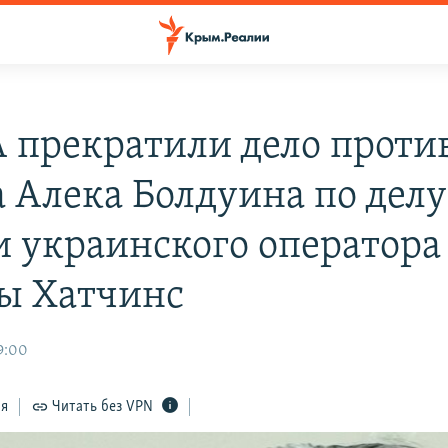
 прекратили дело проти
а Алека Болдуина по делу
и украинского оператора
ы Хатчинс
9:00
ся
Читать без VPN