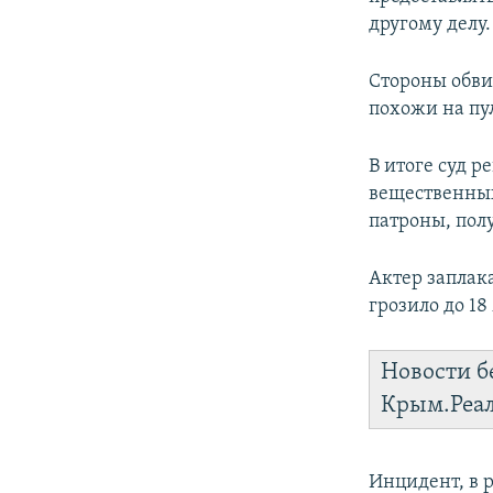
другому делу.
Стороны обви
похожи на пу
В итоге суд р
вещественных
патроны, пол
Актер заплак
грозило до 1
Новости б
Крым.Реа
Инцидент, в 