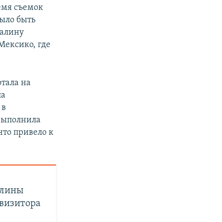
ремя съемок
было быть
Галину
Мексико, где
отала на
ла
 в
 выполнила
что привело к
алины
квизитора