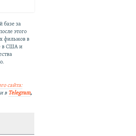
й базе за
после этого
х фильмов в
е в США и
ества
о.
го сайта:
и в
Telegram
,