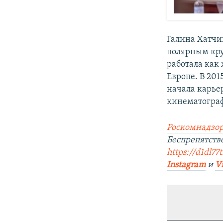
Галина Хатчин
полярным кру
работала как
Европе. В 20
начала карье
кинематограф
Роскомнадзор
Беспрепятств
https://d1dl77
Instagram
и
V