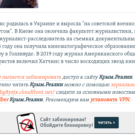
с родилась в Украине и выросла "на советской военно
гом". В Киеве она окончила факультет журналистики, 
 журналист-расследователь на съемках документальны
15 году она получила кинематографическое образовани
ру в Голливуде. В 2019 году журнал Американского общ
истов включил Хатчинс в число восходящих звезд кин
 пытается заблокировать
доступ к сайту
Крым.Реалии
.
енно читать
Крым.Реалии
можно с помощью
зеркально
tbg8yzjx.cloudfront.net/
следите за основными новостям
iber
Крым.Реалии
. Рекомендуем вам
установить VPN
.
Сайт заблокирован?
читать >
Обойдите блокировку!