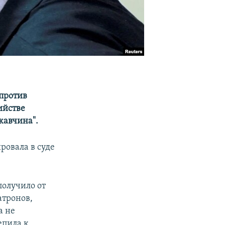
против
ийстве
жавчина".
ровала в суде
получило от
атронов,
а не
епила к