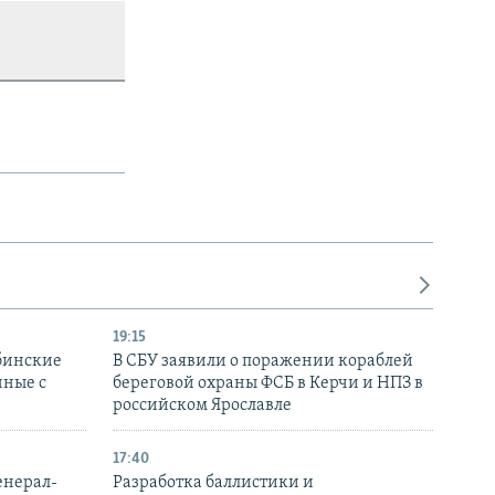
19:15
бинские
В СБУ заявили о поражении кораблей
нные с
береговой охраны ФСБ в Керчи и НПЗ в
российском Ярославле
17:40
енерал-
Разработка баллистики и