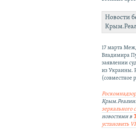
Новости б
Крым.Реа
17 марта Меж
Владимира Пу
заявлении су
из Украины. 
(совместное 
Роскомнадзор
Крым.Реалии.
зеркального с
новостями в
установить V