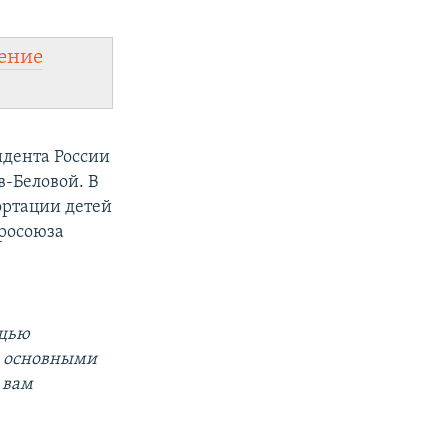
ение
идента России
-Беловой. В
ортации детей
росоюза
щью
а основными
 вам