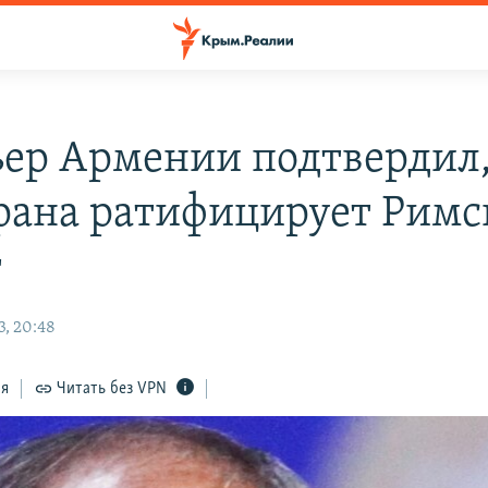
ер Армении подтвердил,
трана ратифицирует Рим
т
3, 20:48
ся
Читать без VPN