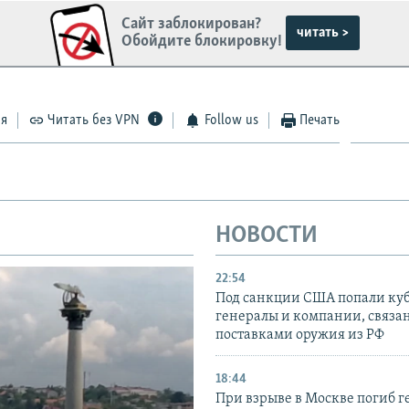
Сайт заблокирован?
читать >
Обойдите блокировку!
ся
Читать без VPN
Follow us
Печать
НОВОСТИ
22:54
Под санкции США попали ку
генералы и компании, связа
поставками оружия из РФ
18:44
При взрыве в Москве погиб г