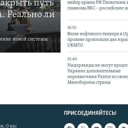
закрыть путь
майор армии РФ Плохотнюк и
главкома ВКС – российские 
. Реально ли
16:55
Возле нефтяного танкера в 
ление новой системы
проливе произошли два взры
UKMTO
15:40
Нидерланды не могут предос
Украине дополнительные
перехватчики Patriot из своих
Минобороны страны
ПРИСОЕДИНЯЙТЕСЬ!
и. О нас