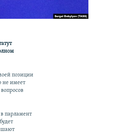
татут
полном
 моей позиции
о не имеет
 вопросов
 в парламент
будет
ершают