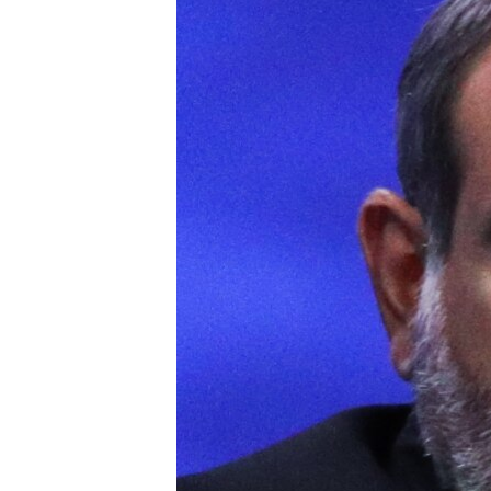
ПОБЕДИТЕЛЕЙ НЕ СУДЯТ?
КРЫМ.НЕПОКОРЕННЫЙ
ELIFBE
УКРАИНСКАЯ ПРОБЛЕМА КРЫМА