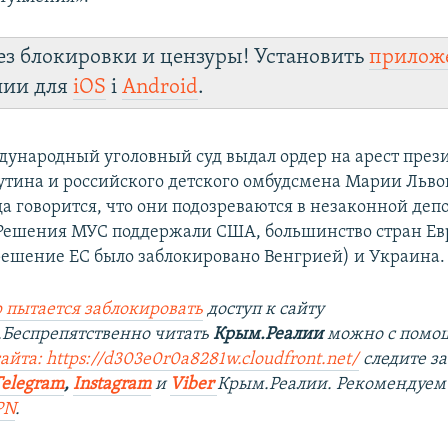
ез блокировки и цензуры! Установить
прилож
лии для
iOS
і
Android
.
дународный уголовный суд выдал ордер на арест през
тина и российского детского омбудсмена Марии Львов
да говорится, что они подозреваются в незаконной деп
Решения МУС поддержали США, большинство стран Ев
решение ЕС было заблокировано Венгрией) и Украина.
 пытается заблокировать
доступ к сайту
Беспрепятственно читать
Крым.Реалии
можно с помо
айта: https://d303e0r0a8281w.cloudfront.net/
следите з
Telegram
,
Instagram
и
Viber
Крым.Реалии. Рекомендуем
PN
.