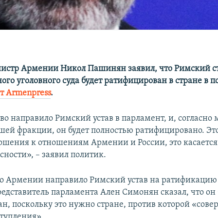
стр Армении Никол Пашинян заявил, что Римский с
го уголовного суда будет ратифицирован в стране в 
т Armenpress
.
во направило Римский устав в парламент, и, согласно
шей фракции, он будет полностью ратифицировано. Эт
ошения к отношениям Армении и России, это касается
сности», – заявил политик.
о Армении направило Римский устав на ратификацию
редставитель парламента Ален Симонян сказал, что он 
н, поскольку это нужно стране, против которой «сов
тупления».