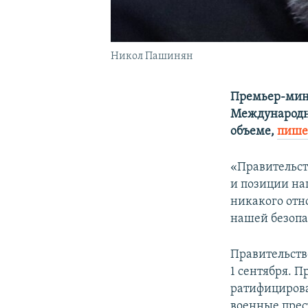
Никол Пашинян
Премьер-мини
Международно
объеме,
пише
«Правительст
и позиции на
никакого отн
нашей безопа
Правительств
1 сентября. П
ратифицирова
военные прес