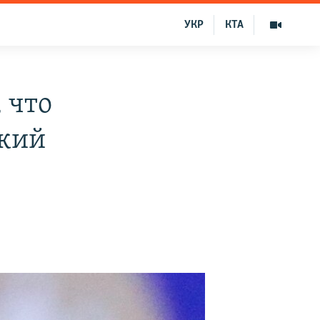
УКР
КТА
 что
ский