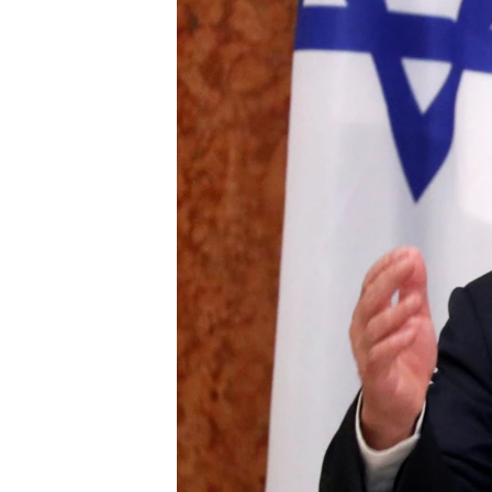
ПОБЕДИТЕЛЕЙ НЕ СУДЯТ?
КРЫМ.НЕПОКОРЕННЫЙ
ELIFBE
УКРАИНСКАЯ ПРОБЛЕМА КРЫМА