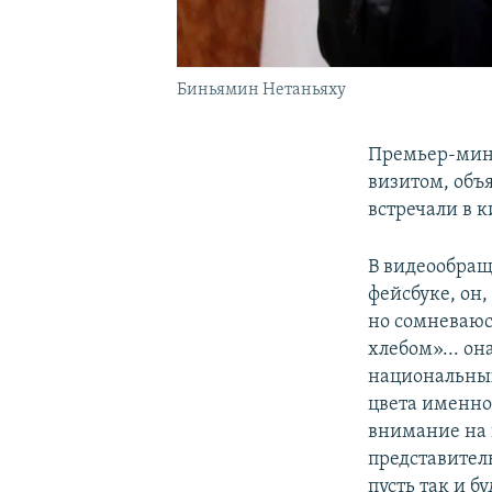
Биньямин Нетаньяху
Премьер-мин
визитом, объ
встречали в 
В видеообращ
фейсбуке, он,
но сомневаюс
хлебом»... он
национальных
цвета именно
внимание на 
представител
пусть так и б