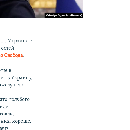
я в Украине с
гостей
іо Свобода
.
ице в
зит в Украину,
 «случая с
лто-голубого
тили
говли,
ния, хорошо,
лечь