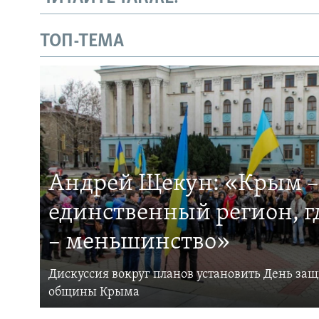
ТОП-ТЕМА
Андрей Щекун: «Крым –
единственный регион, 
– меньшинство»
Дискуссия вокруг планов установить День за
общины Крыма