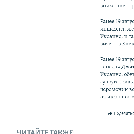
внимание. Пр
Ранее 19 авг
инцидент: же
Украине, и т
визита в Кие
Ранее 19 авг
канала»
Дмит
Украине, обна
супруга главы
церемонии вс
оживленное о
Поделить
ЧИТАЙТЕ ТАКЖЕ: