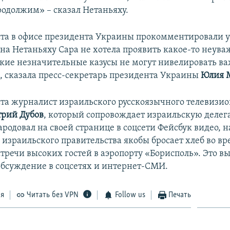
одолжим» – сказал Нетаньяху.
уста в офисе президента Украины прокомментировали
на Нетаньяху Сара не хотела проявить какое-то неува
акие незначительные казусы не могут нивелировать ва
в, сказала пресс-секретарь президента Украины
Юлия 
уста журналист израильского русскоязычного телевизио
рий Дубов
, который сопровождает израильскую делег
родовал на своей странице в соцсети Фейсбук видео, 
 израильского правительства якобы бросает хлеб во в
тречи высоких гостей в аэропорту «Борисполь». Это в
бсуждение в соцсетях и интернет-СМИ.
ся
Читать без VPN
Follow us
Печать