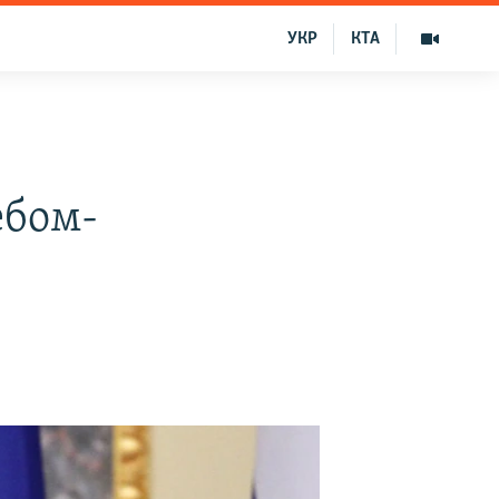
УКР
КТА
ебом-