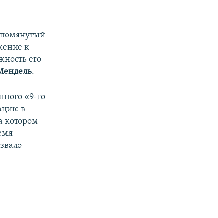
 упомянутый
жение к
жность его
Мендель
.
нного «9-го
ацию в
на котором
ремя
ызвало