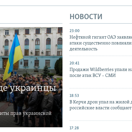
НОВОСТИ
23:00
Нефтяной гигант ОАЭ заявляе
атаки существенно повлияли 
деятельность
20:41
Продажи Wildberries упали н
после атак ВСУ – СМИ
где украинцы
18:53
В Керчи дрон упал на жилой 
российские власти сообщают
щиты прав украинской
17:28