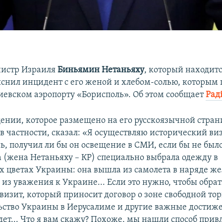
истр Израиля
Биньямин Нетаньяху
, который находитс
яснил инцидент с его женой и хлебом-солью, которым 
киевском аэропорту «Борисполь». Об этом сообщает
Рад
ении, которое размещено на его русскоязычной стран
 в частности, сказал: «Я осуществляю исторический ви
ь, получил ли бы он освещение в СМИ, если бы не было
а (жена Нетаньяху – КР) специально выбрала одежду в
 цветах Украины: она вышла из самолета в наряде же
 из уважения к Украине... Если это нужно, чтобы обра
визит, который приносит договор о зоне свободной тор
ьство Украины в Иерусалиме и другие важные достиже
удет... Что я вам скажу? Похоже, мы нашли способ прив