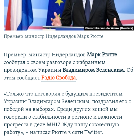
ПРИСОЕДИНЯЙТЕСЬ!
ПОБЕДИТЕЛЕЙ НЕ СУДЯТ?
КРЫМ.НЕПОКОРЕННЫЙ
ELIFBE
Премьер-министр Нидерландов Марк Рютте
УКРАИНСКАЯ ПРОБЛЕМА КРЫМА
Все сайты RFE/RL
Премьер-министр Нидерландов
Марк Рютте
сообщил о своем разговоре с избранным
президентом Украины
Владимиром Зеленским
. Об
этом сообщает
Радіо Свобода
.
«Только что поговорил с будущим президентом
Украины Владимиром Зеленским, поздравил его с
победой на выборах. Среди других вещей мы
говорили о стабильности в регионе и важности
прогресса в деле MH17. Жду нашу совместную
работу», – написал Рютте в сети Twitter.