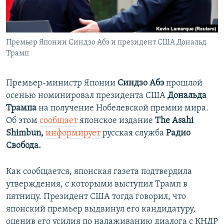
ПРИСОЕДИНЯЙТЕСЬ!
ПОБЕДИТЕЛЕЙ НЕ СУДЯТ?
КРЫМ.НЕПОКОРЕННЫЙ
Премьер Японии Синдзо Абэ и президент США Дональд
ELIFBE
Трамп
УКРАИНСКАЯ ПРОБЛЕМА КРЫМА
Все сайты RFE/RL
Премьер-министр Японии
Синдзо Абэ
прошлой
осенью номинировал президента США
Дональда
Трампа
на получение Нобелевской премии мира.
Об этом
сообщает
японское издание
The Asahi
Shimbun,
информирует
русская служба
Радио
Свобода.
Как сообщается, японская газета подтвердила
утверждения, с которыми выступил Трамп в
пятницу. Президент США тогда говорил, что
японский премьер выдвинул его кандидатуру,
оценив его усилия по налаживанию диалога с КНДР