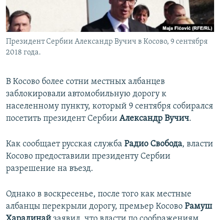
ПРИСОЕДИНЯЙТЕСЬ!
ПОБЕДИТЕЛЕЙ НЕ СУДЯТ?
КРЫМ.НЕПОКОРЕННЫЙ
Президент Сербии Александр Вучич в Косово, 9 сентября
ELIFBE
2018 года.
УКРАИНСКАЯ ПРОБЛЕМА КРЫМА
Все сайты RFE/RL
В Косово более сотни местных албанцев
заблокировали автомобильную дорогу к
населенному пункту, который 9 сентября собирался
посетить президент Сербии
Александр Вучич
.
Как сообщает русская служба
Радио Свобода
, власти
Косово предоставили президенту Сербии
разрешение на въезд.
Однако в воскресенье, после того как местные
албанцы перекрыли дорогу, премьер Косово
Рамуш
Харадинай
заявил, что власти по соображениям