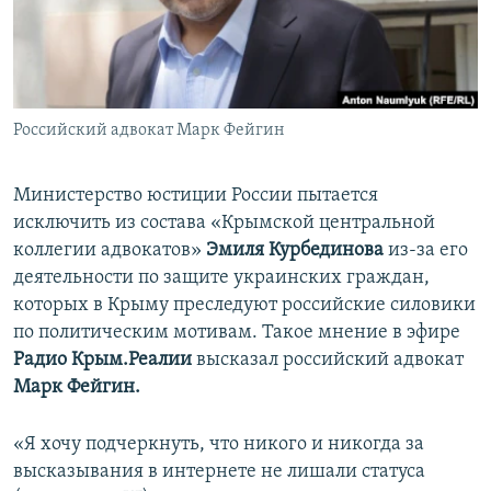
ПРИСОЕДИНЯЙТЕСЬ!
ПОБЕДИТЕЛЕЙ НЕ СУДЯТ?
КРЫМ.НЕПОКОРЕННЫЙ
ELIFBE
Российский адвокат Марк Фейгин
УКРАИНСКАЯ ПРОБЛЕМА КРЫМА
Все сайты RFE/RL
Министерство юстиции России пытается
исключить из состава «Крымской центральной
коллегии адвокатов»
Эмиля Курбединова
из-за его
деятельности по защите украинских граждан,
которых в Крыму преследуют российские силовики
по политическим мотивам. Такое мнение в эфире
Радио Крым.Реалии
высказал российский адвокат
Марк Фейгин.
«Я хочу подчеркнуть, что никого и никогда за
высказывания в интернете не лишали статуса