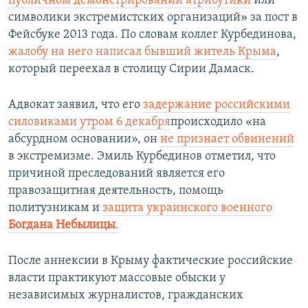
публичном демонстрировании атрибутики
или
символики экстремистских организаций» за пост в
Фейсбуке 2013 года. По словам коллег Курбединова,
жалобу на него написал бывший житель Крыма
,
который переехал в столицу Сирии Дамаск.​
Адвокат заявил, что его
задержание российскими
силовиками утром 6 декабря
происходило «на
абсурдном основании», он
не признает обвинений
в экстремизме. Эмиль Курбединов отметил, что
причиной преследований является его
правозащитная деятельность, помощь
политузникам и
защита украинского военного
Богдана Небылицы
.
После аннексии в Крыму фактические российские
власти практикуют массовые обыски у
независимых журналистов, гражданских