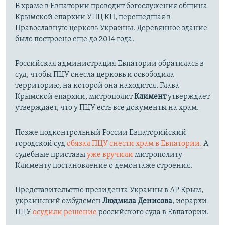
В храме в Евпатории проводит богослужения община
Крымской епархии УПЦ КП, перешедшая в
Православную церковь Украины. Деревянное здание
было построено еще до 2014 года.
Российская администрация Евпатории обратилась в
суд, чтобы ПЦУ снесла церковь и освободила
территорию, на которой она находится. Глава
Крымской епархии, митрополит
Климент
утверждает
утверждает, что у ПЦУ есть все документы на храм.
Позже подконтрольный России Евпаторийский
городской суд
обязал ПЦУ снести храм в Евпатории.
А
судебные приставы
уже вручили
митрополиту
Клименту постановление о демонтаже строения.
Представительство президента Украины в АР Крым,
украинский омбудсмен
Людмила Денисова
, иерархи
ПЦУ
осудили решение
российского суда в Евпатории.