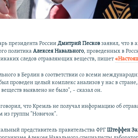
арь президента России
Дмитрий Песков
заявил, что в 
ого политика
Алексея Навального
, проведенных в Росс
икаких следов отравляющих веществ, пишет
«Настоя
ольного в Берлин в соответствии со всеми международ
был проведен целый комплекс анализов у нас в стране
веществ выявлено не было", – сказал он.
 говорил, что Кремль не получал информацию об отра
м из группы "Новичок".
иальный представитель правительства ФРГ
Штеффен За
 организме Алексея Навального специалисты лаборат