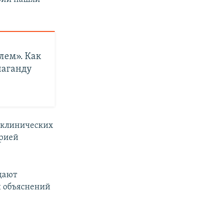
лем». Как
паганду
х клинических
орией
дают
й объяснений