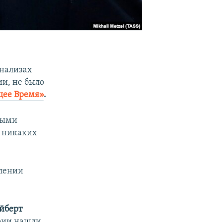
анализах
ии, не было
щее Время»
.
ными
, никаких
влении
йберт
ории нашли