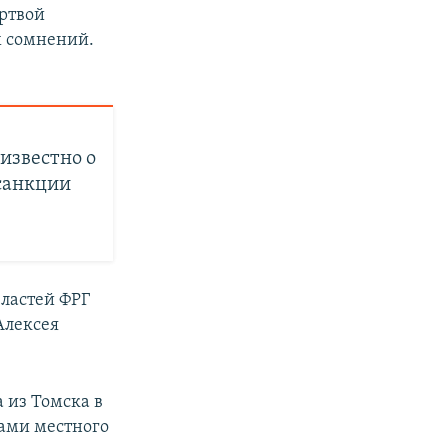
ертвой
х сомнений.
 известно о
санкции
властей ФРГ
Алексея
а из Томска в
тами местного