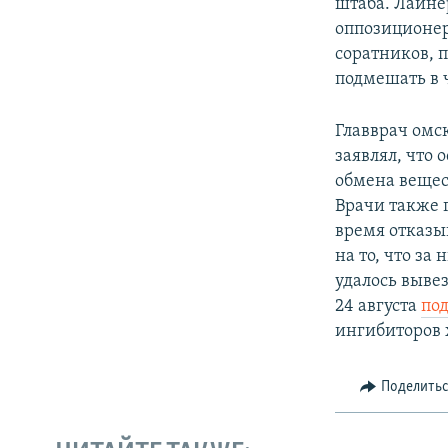
штаба. Лайнер
оппозиционер
соратников, 
подмешать в 
Главврач омс
заявлял, что
обмена вещес
Врачи также г
время отказы
на то, что за
удалось вывез
24 августа
по
ингибиторов 
Поделить