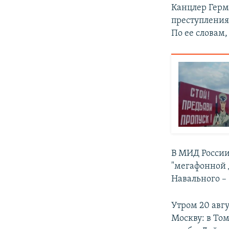
Канцлер Гер
преступления
По ее словам,
В МИД России
"мегафонной 
Навального –
Утром 20 авгу
Москву: в То