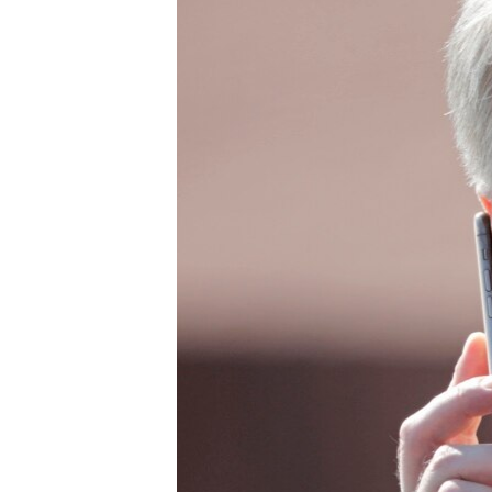
ПОБЕДИТЕЛЕЙ НЕ СУДЯТ?
КРЫМ.НЕПОКОРЕННЫЙ
ELIFBE
УКРАИНСКАЯ ПРОБЛЕМА КРЫМА