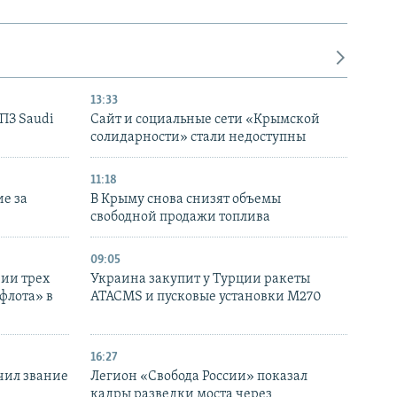
13:33
НПЗ Saudi
Сайт и социальные сети «Крымской
солидарности» стали недоступны
11:18
е за
В Крыму снова снизят объемы
свободной продажи топлива
09:05
нии трех
Украина закупит у Турции ракеты
флота» в
ATACMS и пусковые установки M270
16:27
чил звание
Легион «Свобода России» показал
кадры разведки моста через