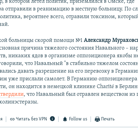
, в котором летел политик, приземлился в Омске, где
а отправили в реанимацию в местную больницу. По сл
политика, вероятнее всего, отравили токсином, которы
чай.
кой больницы скорой помощи №1
Александр Мурахов
 основная причина тяжелого состояния Навального –​ н
тв, никаких ядов в организме оппозиционера якобы н
оворили, что Навальный "в стабильно тяжелом состояни
вались давать разрешение на его перевозку в Германи
 ним уже прислали самолет. В Германию оппозиционера
ти, он находится в немецкой клинике Charité в Берлин
дтвердили
, что Навальный был отравлен веществом из
холинэстеразы.
ся
Читать без VPN
Follow us
Печать