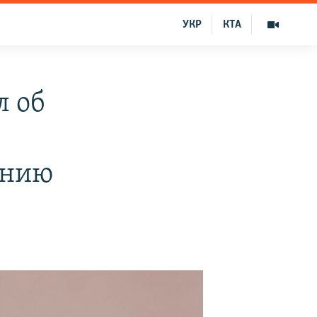
УКР
КТА
л об
анию