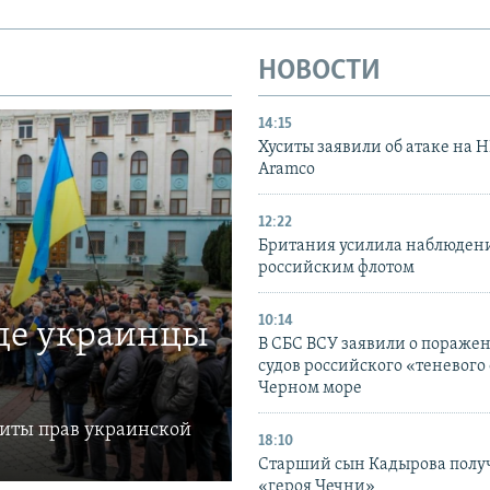
НОВОСТИ
14:15
Хуситы заявили об атаке на 
Aramco
12:22
Британия усилила наблюдени
российским флотом
10:14
где украинцы
В СБС ВСУ заявили о пораже
судов российского «теневого 
Черном море
щиты прав украинской
18:10
Старший сын Кадырова полу
«героя Чечни»