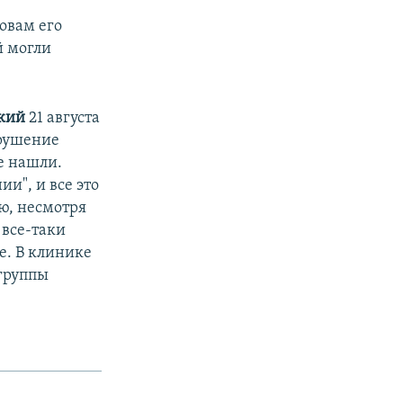
овам его
й могли
ский
21 августа
арушение
е нашли.
и", и все это
ю, несмотря
 все-таки
е. В клинике
 группы