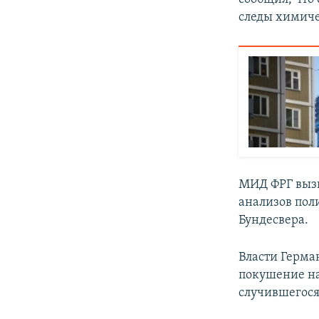
следы химиче
МИД ФРГ вызв
анализов пол
Бундесвера.
Власти Герма
покушение на
случившегося