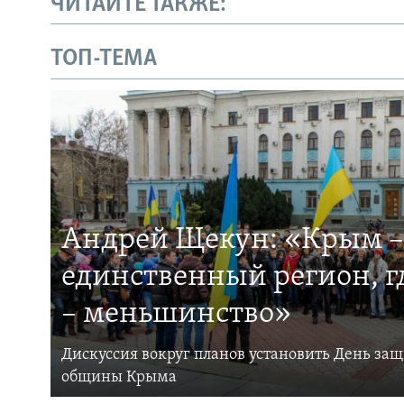
ЧИТАЙТЕ ТАКЖЕ:
ТОП-ТЕМА
Андрей Щекун: «Крым –
единственный регион, 
– меньшинство»
Дискуссия вокруг планов установить День за
общины Крыма