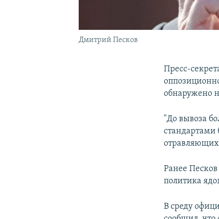
Дмитрий Песков
Пресс-секрет
оппозиционн
обнаружено н
"До вывоза б
стандартами 
отравляющих 
Ранее Песков
политика ядо
В среду офиц
сообщил, что