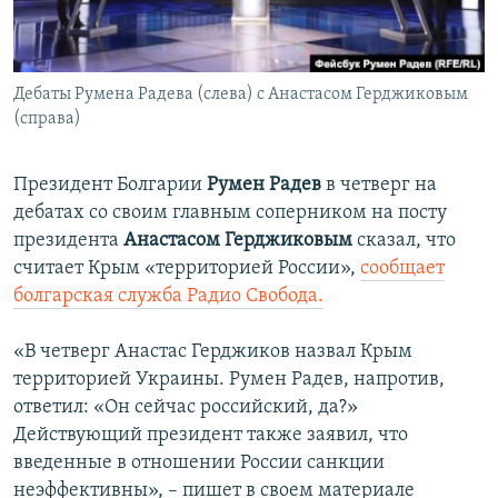
ПРИСОЕДИНЯЙТЕСЬ!
ПОБЕДИТЕЛЕЙ НЕ СУДЯТ?
КРЫМ.НЕПОКОРЕННЫЙ
Дебаты Румена Радева (слева) с Анастасом Герджиковым
ELIFBE
(справа)
УКРАИНСКАЯ ПРОБЛЕМА КРЫМА
Все сайты RFE/RL
Президент Болгарии
Румен Радев
в четверг на
дебатах со своим главным соперником на посту
президента
Анастасом Герджиковым
сказал, что
считает Крым «территорией России»,
сообщает
болгарская служба Радио Свобода.
«В четверг Анастас Герджиков назвал Крым
территорией Украины. Румен Радев, напротив,
ответил: «Он сейчас российский, да?»
Действующий президент также заявил, что
введенные в отношении России санкции
неэффективны», – пишет в своем материале