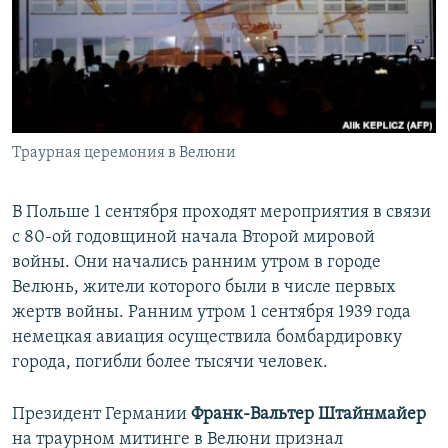
ПРИСОЕДИНЯЙТЕСЬ!
ПОБЕДИТЕЛЕЙ НЕ СУДЯТ?
КРЫМ.НЕПОКОРЕННЫЙ
ELIFBE
УКРАИНСКАЯ ПРОБЛЕМА КРЫМА
Все сайты RFE/RL
Траурная церемония в Велюни
В Польше 1 сентября проходят мероприятия в связи
с 80-ой годовщиной начала Второй мировой
войны. Они начались ранним утром в городе
Велюнь, жители которого были в числе первых
жертв войны. Ранним утром 1 сентября 1939 года
немецкая авиация осуществила бомбардировку
города, погибли более тысячи человек.
Президент Германии
Франк-Вальтер Штайнмайер
на траурном митинге в Велюни признал