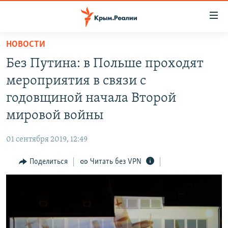
Доступность
ссылки
Вернуться
НОВОСТИ
к
НОВОСТИ
Без Путина: в Польше проходят
основному
СПЕЦПРОЕКТЫ
содержанию
мероприятия в связи с
ВОДА
Вернутся
ГРУЗ 200
годовщиной начала Второй
к
ИСТОРИЯ
КАРТА ВОЕННЫХ ОБЪЕКТОВ КРЫМА
мировой войны
главной
ЕЩЕ
11 ЛЕТ ОККУПАЦИИ КРЫМА. 11 ИСТОРИЙ СОПРОТИВЛЕНИЯ
навигации
01 сентября 2019, 12:49
Вернутся
РАДІО СВОБОДА
ИНТЕРАКТИВ
к
Поделиться
Читать без VPN
КАК ОБОЙТИ БЛОКИРОВКУ
ИНФОГРАФИКА
поиску
ТЕЛЕПРОЕКТ КРЫМ.РЕАЛИИ
Українською
СОВЕТЫ ПРАВОЗАЩИТНИКОВ
Qırımtatar
ПРОПАВШИЕ БЕЗ ВЕСТИ