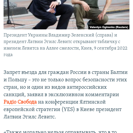
ПРИСОЕДИНЯЙТЕСЬ!
ПОБЕДИТЕЛЕЙ НЕ СУДЯТ?
КРЫМ.НЕПОКОРЕННЫЙ
ELIFBE
Президент Украины Владимир Зеленский (справа) и
УКРАИНСКАЯ ПРОБЛЕМА КРЫМА
президент Латвии Эгилс Левитс открывают табличку с
Все сайты RFE/RL
именем Левитса на Аллее смелости, Киев, 9 сентября 2022
года
Запрет въезда для граждан России в страны Балтии
и Польшу – это не только вопрос безопасности этих
стран, но и один из видов антироссийских
санкций, заявил в эксклюзивном комментарии
Радіо Свобода
на конференции Ялтинской
европейской стратегии (YES) в Киеве президент
Латвии Эгилс Левитс.
«Также морально нельзя оправдывать, что в то