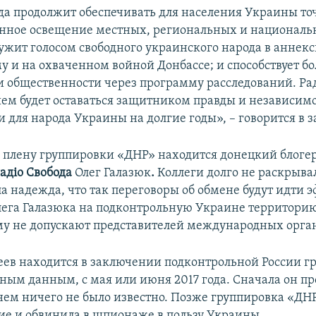
да продолжит обеспечивать для населения Украины то
нное освещение местных, региональных и националь
лужит голосом свободного украинского народа в аннек
у и на охваченном войной Донбассе; и способствует б
и общественности через программу расследований. Ра
йшем будет оставаться защитником правды и независим
 для народа Украины на долгие годы», – говорится в 
7 плену группировки «ДНР» находится донецкий блогер
адіо Свобода
Олег Галазюк
.
Коллеги долго не раскрыва
а надежда, что так переговоры об обмене будут идти 
лега Галазюка на подконтрольную Украине территорию
ему не допускают представителей международных орга
еев находится в заключении подконтрольной России г
ным данным, с мая или июня 2017 года. Сначала он пр
 нем ничего не было известно. Позже группировка «ДН
ие и обвинила в шпионаже в пользу Украины.