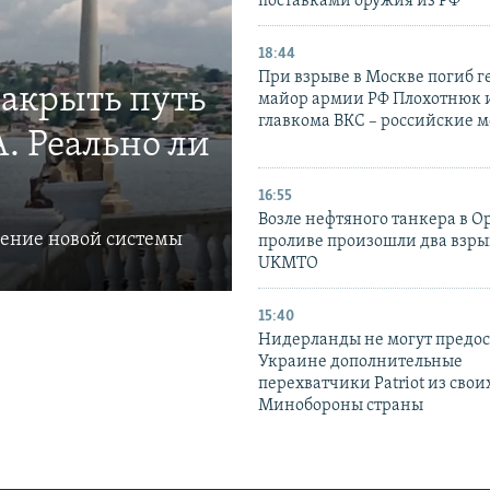
поставками оружия из РФ
18:44
При взрыве в Москве погиб г
закрыть путь
майор армии РФ Плохотнюк и
главкома ВКС – российские 
. Реально ли
16:55
Возле нефтяного танкера в 
ление новой системы
проливе произошли два взры
UKMTO
15:40
Нидерланды не могут предос
Украине дополнительные
перехватчики Patriot из своих
Минобороны страны