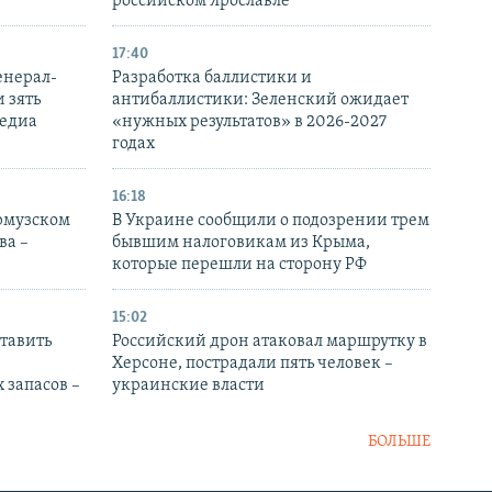
российском Ярославле
17:40
енерал-
Разработка баллистики и
 зять
антибаллистики: Зеленский ожидает
медиа
«нужных результатов» в 2026-2027
годах
16:18
Ормузском
В Украине сообщили о подозрении трем
ва –
бывшим налоговикам из Крыма,
которые перешли на сторону РФ
15:02
тавить
Российский дрон атаковал маршрутку в
Херсоне, пострадали пять человек –
 запасов –
украинские власти
БОЛЬШЕ