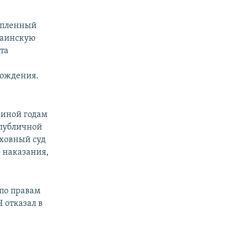
й пленный
раинскую
та
бождения.
виной годам
 публичной
рховный суд
 наказания,
 по правам
 отказал в