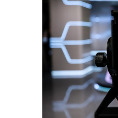
ПОБЕДИТЕЛЕЙ НЕ СУДЯТ?
КРЫМ.НЕПОКОРЕННЫЙ
ELIFBE
УКРАИНСКАЯ ПРОБЛЕМА КРЫМА