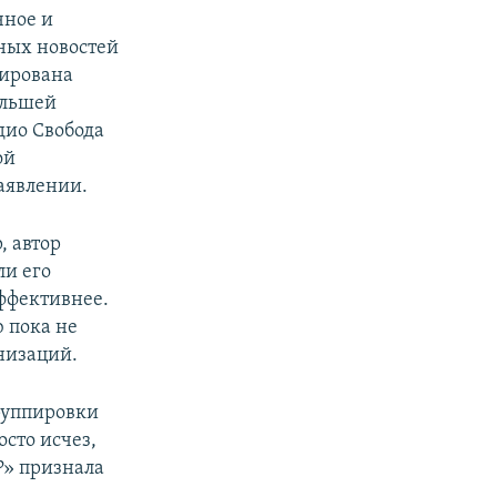
чное и
ных новостей
сирована
ольшей
дио Свобода
ой
заявлении.
, автор
ли его
эффективнее.
 пока не
низаций.
руппировки
осто исчез,
Р» признала