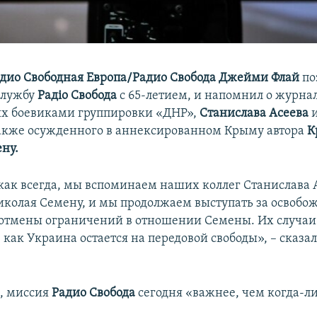
дио Свободная Европа/Радио Свобода Джейми Флай
по
службу
Радіо Свобода
с 65-летием, и напомнил о журна
х боевиками группировки «ДНР»,
Станислава Асеева
также осужденного в аннексированном Крыму автора
К
ну.
 как всегда, мы вспоминаем наших коллег Станислава 
иколая Семену, и мы продолжаем выступать за освобо
 отмены ограничений в отношении Семены. Их случаи 
, как Украина остается на передовой свободы», – сказ
м, миссия
Радио Свобода
сегодня «важнее, чем когда-ли