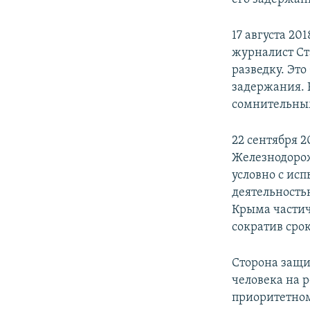
17 августа 20
журналист Ст
разведку. Это
задержания. 
сомнительным
22 сентября 
Железнодорож
условно с ис
деятельность
Крыма частич
сократив срок
Сторона защ
человека на 
приоритетно