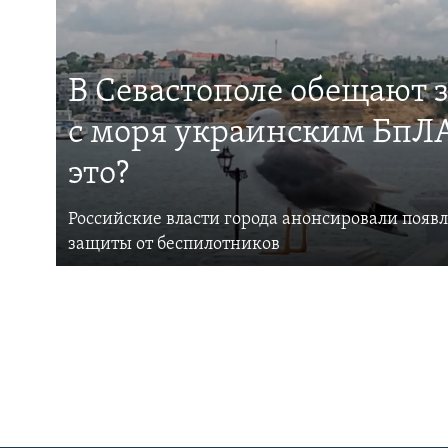
В Севастополе обещают 
с моря украинским БпЛА
это?
Российские власти города анонсировали появ
защиты от беспилотников