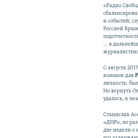
«Радио Свобо
сбалансирова
и событий; с
Россией Крым
подотчетност
... в дальне
журналистики
С августа 201
колонок для
Р
личность: был
Но вернуть О
удалось, к н
Станислав Ас
«ДНР», по раз
две недели о
его задержан