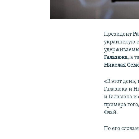
Президент
Ра
украинскую 
удерживаемы
Галазюка
, а 
Николая Семе
«В этот день,
Галазюка и Н
и Галазюка и
примера того
Флай.
По его слова