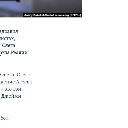
здравил
листах,
и
Олега
рым.Реалии
Асеева, Олега
ждение Асеева
– это три
ал Джейми
бо».