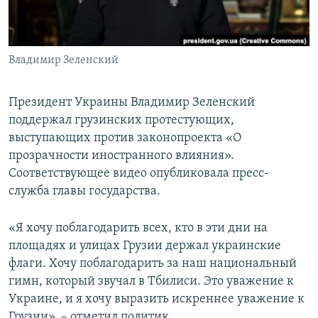
ПРИСОЕДИНЯЙТЕСЬ!
ПОБЕДИТЕЛЕЙ НЕ СУДЯТ?
КРЫМ.НЕПОКОРЕННЫЙ
Владимир Зеленский
ELIFBE
УКРАИНСКАЯ ПРОБЛЕМА КРЫМА
Президент Украины Владимир Зеленский
Все сайты RFE/RL
поддержал грузинских протестующих,
выступающих против законопроекта «О
прозрачности иностранного влияния».
Соответствующее видео опубликовала пресс-
служба главы государства.
«Я хочу поблагодарить всех, кто в эти дни на
площадях и улицах Грузии держал украинские
флаги. Хочу поблагодарить за наш национальный
гимн, который звучал в Тбилиси. Это уважение к
Украине, и я хочу выразить искреннее уважение к
Грузии», – отметил политик.