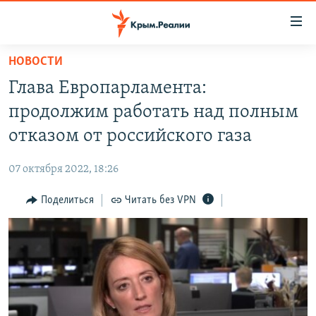
Доступность
ссылки
Вернуться
НОВОСТИ
к
НОВОСТИ
Глава Европарламента:
основному
СПЕЦПРОЕКТЫ
содержанию
продолжим работать над полным
ВОДА
Вернутся
ГРУЗ 200
отказом от российского газа
к
ИСТОРИЯ
КАРТА ВОЕННЫХ ОБЪЕКТОВ КРЫМА
главной
07 октября 2022, 18:26
ЕЩЕ
11 ЛЕТ ОККУПАЦИИ КРЫМА. 11 ИСТОРИЙ СОПРОТИВЛЕНИЯ
навигации
Вернутся
Поделиться
Читать без VPN
РАДІО СВОБОДА
ИНТЕРАКТИВ
к
КАК ОБОЙТИ БЛОКИРОВКУ
ИНФОГРАФИКА
поиску
ТЕЛЕПРОЕКТ КРЫМ.РЕАЛИИ
Українською
СОВЕТЫ ПРАВОЗАЩИТНИКОВ
Qırımtatar
ПРОПАВШИЕ БЕЗ ВЕСТИ