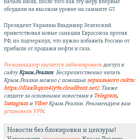
начала июля, после того как эту меру впервые
обсудили на высоком уровне на саммите G7.
Президент Украины Владимир Зеленский
приветствовал новые санкции Евросоюза против
РФ, но подчеркнул, что нужно избавить Россию от
прибыли от продажи нефти и газа.
Роскомнадзор пытается заблокировать
доступ к
сайту
Крым.Реалии
.
Беспрепятственно читать
Крым.Реалии мож
но с помощью
зеркального сайта:
https://d1axlkqxm41y9z.cloudfront.net/
. ​
Также
следите за основными новостями в
Telegram
,
Instagram
и
Viber
Крым.Реалии. Рекомендуем вам
установить
VPN
.
Новости без блокировки и цензуры!