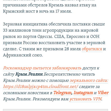
причинами обстрелов Кремль назвал атаку на
Крымский мост в ночь на 17 июля.
Зерновая инициатива обеспечила поставки свыше
33 миллионов тонн агропродукции на мировой
рынок из портов Одессы. США, Евросоюз и ООН
призвали Россию восстановить участие в зерновой
сделке. С таким же призывом 28 июля
обратился
и
Африканский союз.
Роскомнадзор пытается заблокировать
доступ к
сайту
Крым.Реалии
.Беспрепятственно читать
Крым.Реалии можно с помощью
зеркального сайта:
https://d18sxlpjxcp4tm.cloudfront.net/
следите за
основными новостями в
Telegram
,
Instagram
и
Viber
Крым.Реалии. Рекомендуем вам
установить VPN
.