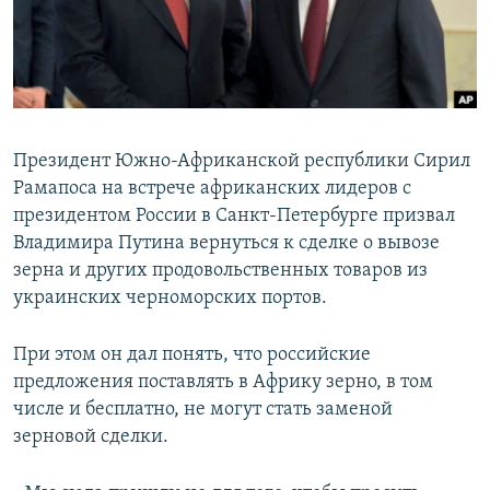
ПРИСОЕДИНЯЙТЕСЬ!
ПОБЕДИТЕЛЕЙ НЕ СУДЯТ?
КРЫМ.НЕПОКОРЕННЫЙ
ELIFBE
УКРАИНСКАЯ ПРОБЛЕМА КРЫМА
Президент Южно-Африканской республики Сирил
Все сайты RFE/RL
Рамапоса на встрече африканских лидеров с
президентом России в Санкт-Петербурге призвал
Владимира Путина вернуться к сделке о вывозе
зерна и других продовольственных товаров из
украинских черноморских портов.
При этом он дал понять, что российские
предложения поставлять в Африку зерно, в том
числе и бесплатно, не могут стать заменой
зерновой сделки.