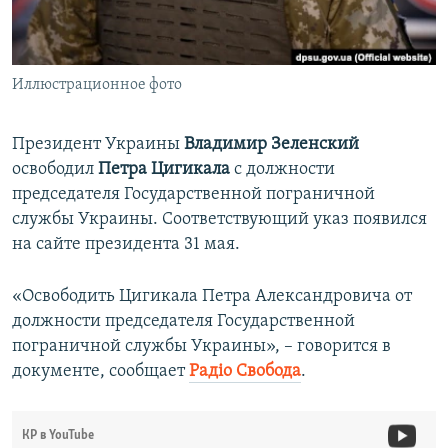
ПРИСОЕДИНЯЙТЕСЬ!
ПОБЕДИТЕЛЕЙ НЕ СУДЯТ?
КРЫМ.НЕПОКОРЕННЫЙ
Иллюстрационное фото
ELIFBE
УКРАИНСКАЯ ПРОБЛЕМА КРЫМА
Президент Украины
Владимир Зеленский
Все сайты RFE/RL
освободил
Петра Цигикала
с должности
председателя Государственной пограничной
службы Украины. Соответствующий указ появился
на сайте президента 31 мая.
«Освободить Цигикала Петра Александровича от
должности председателя Государственной
пограничной службы Украины», – говорится в
документе, сообщает
Радіо Свобода
.
КР в YouTube