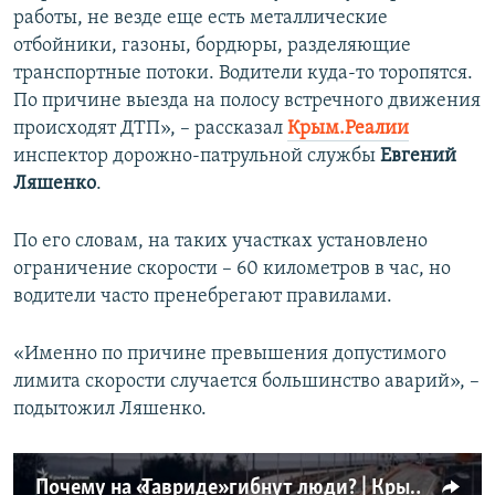
работы, не везде еще есть металлические
ПРИСОЕДИНЯЙТЕСЬ!
ПОБЕДИТЕЛЕЙ НЕ СУДЯТ?
отбойники, газоны, бордюры, разделяющие
КРЫМ.НЕПОКОРЕННЫЙ
транспортные потоки. Водители куда-то торопятся.
По причине выезда на полосу встречного движения
ELIFBE
происходят ДТП», – рассказал
Крым.Реалии
УКРАИНСКАЯ ПРОБЛЕМА КРЫМА
инспектор дорожно-патрульной службы
Евгений
Все сайты RFE/RL
Ляшенко
.
По его словам, на таких участках установлено
ограничение скорости – 60 километров в час, но
водители часто пренебрегают правилами.
«Именно по причине превышения допустимого
лимита скорости случается большинство аварий», –
подытожил Ляшенко.
Почему на «Тавриде» гибнут люди? | Крым.Реалии ТВ (видео)