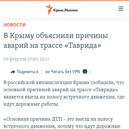
Доступность
ссылки
Вернуться
НОВОСТИ
к
НОВОСТИ
В Крыму объяснили причины
основному
СПЕЦПРОЕКТЫ
содержанию
аварий на трассе «Таврида»
ВОДА
Вернутся
ГРУЗ 200
к
09 февраля 2020, 22:11
ИСТОРИЯ
КАРТА ВОЕННЫХ ОБЪЕКТОВ КРЫМА
главной
ЕЩЕ
Поделиться
Читать без VPN
11 ЛЕТ ОККУПАЦИИ КРЫМА. 11 ИСТОРИЙ СОПРОТИВЛЕНИЯ
навигации
Вернутся
РАДІО СВОБОДА
В российской автоинспекции Крыма сообщили, что
ИНТЕРАКТИВ
к
основной причиной аварий на трассе «Таврида»
КАК ОБОЙТИ БЛОКИРОВКУ
ИНФОГРАФИКА
поиску
является выезд на полосу встречного движения, где
ТЕЛЕПРОЕКТ КРЫМ.РЕАЛИИ
идут дорожные работы.
Українською
СОВЕТЫ ПРАВОЗАЩИТНИКОВ
Qırımtatar
«Основная причина ДТП – это выезд на полосу
ПРОПАВШИЕ БЕЗ ВЕСТИ
встречного движения, потому что идут дорожные