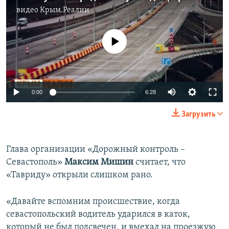
видео
Крым.Реалии
No media source currently available
Auto
0:00
6:28
270p
Загрузить
360p
Auto
270p
360p
404p
404p
Глава организации «Дорожный контроль –
Севастополь»
Максим Мишин
считает, что
1080p
1080p
«Тавриду» открыли слишком рано.
«Давайте вспомним происшествие, когда
севастопольский водитель ударился в каток,
который не был подсвечен, и выехал на проезжую