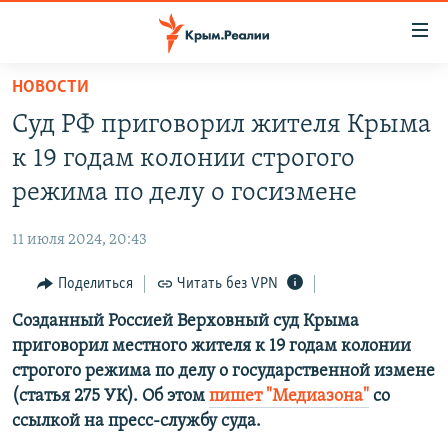
Доступность
ссылки
Вернуться
НОВОСТИ
к
НОВОСТИ
Суд РФ приговорил жителя Крыма
основному
СПЕЦПРОЕКТЫ
содержанию
к 19 годам колонии строгого
ВОДА
Вернутся
ГРУЗ 200
режима по делу о госизмене
к
ИСТОРИЯ
КАРТА ВОЕННЫХ ОБЪЕКТОВ КРЫМА
главной
11 июля 2024, 20:43
ЕЩЕ
11 ЛЕТ ОККУПАЦИИ КРЫМА. 11 ИСТОРИЙ СОПРОТИВЛЕНИЯ
навигации
Вернутся
Поделиться
Читать без VPN
РАДІО СВОБОДА
ИНТЕРАКТИВ
к
Созданный Россией Верховный суд Крыма
КАК ОБОЙТИ БЛОКИРОВКУ
ИНФОГРАФИКА
поиску
приговорил местного жителя к 19 годам колонии
ТЕЛЕПРОЕКТ КРЫМ.РЕАЛИИ
строгого режима по делу о государственной измене
Українською
(статья 275 УК). Об этом
пишет "Медиазона"
со
СОВЕТЫ ПРАВОЗАЩИТНИКОВ
Qırımtatar
ссылкой на пресс-службу суда.
ПРОПАВШИЕ БЕЗ ВЕСТИ