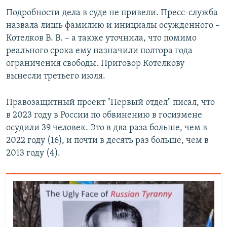
ПРИСОЕДИНЯЙТЕСЬ!
ПОБЕДИТЕЛЕЙ НЕ СУДЯТ?
Подробности дела в суде не привели. Пресс-служба
назвала лишь фамилию и инициалы осужденного –
КРЫМ.НЕПОКОРЕННЫЙ
Котелков В. В. – а также уточнила, что помимо
ELIFBE
реального срока ему назначили полтора года
ограничения свободы. Приговор Котелкову
УКРАИНСКАЯ ПРОБЛЕМА КРЫМА
вынесли третьего июля.
Все сайты RFE/RL
Правозащитный проект "Первый отдел" писал, что
в 2023 году в России по обвинению в госизмене
осудили 39 человек. Это в два раза больше, чем в
2022 году (16), и почти в десять раз больше, чем в
2013 году (4).