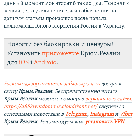
данный момент мониторят 8 таких дел. Печончик
заявила, что увеличение числа обвинений по
данным статьям произошло после начала
полномасштабного вторжения России в Украину.
Новости без блокировки и цензуры!
Установить
приложение
Крым.Реалии
для
iOS
і
Android
.
Роскомнадзор пытается заблокировать
доступ к
сайту
Крым.Реалии
. Беспрепятственно читать
Крым.Реалии
можно с помощью
зеркального сайта:
https://d853wntdommlz.cloudfront.net/
следите за
основными новостями в
Telegram
,
Instagram
и
Viber
Крым.Реалии
. Рекомендуем вам
установить VPN
.