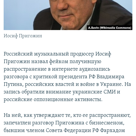
ПРИСОЕДИНЯЙТЕСЬ!
ПОБЕДИТЕЛЕЙ НЕ СУДЯТ?
КРЫМ.НЕПОКОРЕННЫЙ
ELIFBE
Иосиф Пригожин
УКРАИНСКАЯ ПРОБЛЕМА КРЫМА
Все сайты RFE/RL
Российский музыкальный продюсер Иосиф
Пригожин назвал фейком получившую
распространение в интернете аудиозапись
разговора с критикой президента РФ Владимира
Путина, российских властей и войне в Украине. На
запись обратили внимание украинские СМИ и
российские оппозиционные активисты.
На ней, как утверждают те, кто ее распространяют,
запечатлен разговор Пригожина с бизнесменом,
бывшим членом Совета Федерации РФ Фархадом