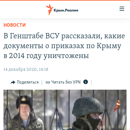
Доступность
ссылки
Вернуться
НОВОСТИ
к
НОВОСТИ
В Генштабе ВСУ рассказали, какие
основному
СПЕЦПРОЕКТЫ
содержанию
документы о приказах по Крыму
ВОДА
Вернутся
ГРУЗ 200
в 2014 году уничтожены
к
ИСТОРИЯ
КАРТА ВОЕННЫХ ОБЪЕКТОВ КРЫМА
главной
14 декабря 2020, 14:18
ЕЩЕ
11 ЛЕТ ОККУПАЦИИ КРЫМА. 11 ИСТОРИЙ СОПРОТИВЛЕНИЯ
навигации
Вернутся
Поделиться
Читать без VPN
РАДІО СВОБОДА
ИНТЕРАКТИВ
к
КАК ОБОЙТИ БЛОКИРОВКУ
ИНФОГРАФИКА
поиску
ТЕЛЕПРОЕКТ КРЫМ.РЕАЛИИ
Українською
СОВЕТЫ ПРАВОЗАЩИТНИКОВ
Qırımtatar
ПРОПАВШИЕ БЕЗ ВЕСТИ