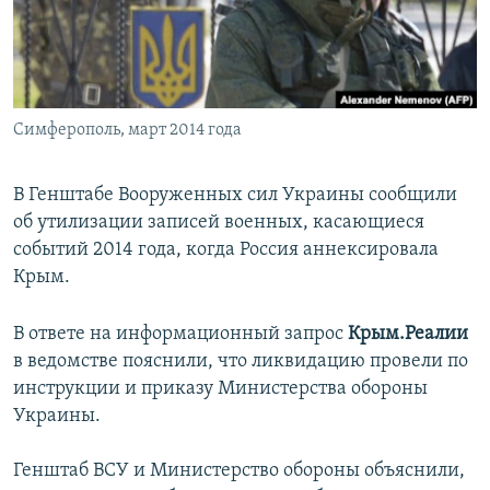
ПРИСОЕДИНЯЙТЕСЬ!
ПОБЕДИТЕЛЕЙ НЕ СУДЯТ?
КРЫМ.НЕПОКОРЕННЫЙ
ELIFBE
Симферополь, март 2014 года
УКРАИНСКАЯ ПРОБЛЕМА КРЫМА
Все сайты RFE/RL
В Генштабе Вооруженных сил Украины
сообщили
об утилизации
записей военных, касающиеся
событий 2014 года, когда Россия аннексировала
Крым.
В ответе на информационный запрос
Крым.Реалии
в ведомстве пояснили, что ликвидацию провели по
инструкции и приказу Министерства обороны
Украины.
Генштаб ВСУ и Министерство обороны объяснили,