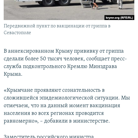
ПРИСОЕДИНЯЙТЕСЬ!
ПОБЕДИТЕЛЕЙ НЕ СУДЯТ?
КРЫМ.НЕПОКОРЕННЫЙ
Передвижной пункт по вакцинации от гриппа в
ELIFBE
Севастополе
УКРАИНСКАЯ ПРОБЛЕМА КРЫМА
Все сайты RFE/RL
В аннексированном Крыму прививку от гриппа
сделали более 50 тысяч человек, сообщает пресс-
служба подконтрольного Кремлю Минздрава
Крыма.
«Крымчане проявляют сознательность в
сложившейся эпидемиологической ситуации. Мы
отмечаем, что на данный момент вакцинация
населения во всех регионах проводится
равномерно», – добавили в министерстве.
Заместитель российского министра