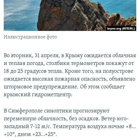
ПРИСОЕДИНЯЙТЕСЬ!
ПОБЕДИТЕЛЕЙ НЕ СУДЯТ?
КРЫМ.НЕПОКОРЕННЫЙ
ELIFBE
Иллюстрационное фото
УКРАИНСКАЯ ПРОБЛЕМА КРЫМА
Все сайты RFE/RL
Во вторник, 31 апреля, в Крыму ожидается облачная
и теплая погода, столбики термометров покажут от
18 до 25 градусов тепла. Кроме того, на полуострове
ожидается высокая пожарная опасность, объявлено
штормовое предупреждение. Об этом сообщает
крымский гидрометцентр.
В Симферополе синоптики прогнозируют
переменную облачность, без осадков. Ветер юго-
западный 7-12 м/с. Температура воздуха ночью +8…
+10°, днем +23…+25°.