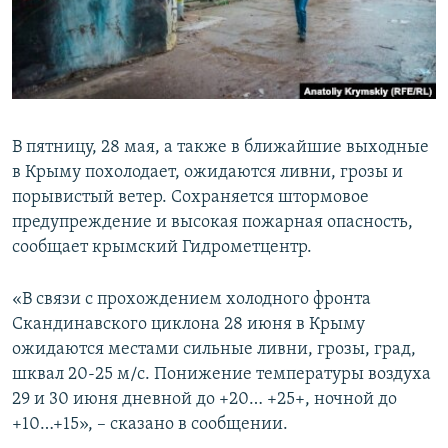
ПРИСОЕДИНЯЙТЕСЬ!
ПОБЕДИТЕЛЕЙ НЕ СУДЯТ?
КРЫМ.НЕПОКОРЕННЫЙ
ELIFBE
УКРАИНСКАЯ ПРОБЛЕМА КРЫМА
В пятницу, 28 мая, а также в ближайшие выходные
Все сайты RFE/RL
в Крыму похолодает, ожидаются ливни, грозы и
порывистый ветер. Сохраняется штормовое
предупреждение и высокая пожарная опасность,
сообщает крымский Гидрометцентр.
«В связи с прохождением холодного фронта
Скандинавского циклона 28 июня в Крыму
ожидаются местами сильные ливни, грозы, град,
шквал 20-25 м/с. Понижение температуры воздуха
29 и 30 июня дневной до +20… +25+, ночной до
+10…+15», – сказано в сообщении.